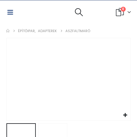
0
ÉPÍTŐIPAR
,
ADAPTEREK
ASZFALTMARÓ