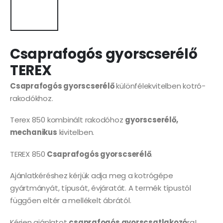
Csaprafogós gyorscserélő
TEREX
Csaprafogós gyorscserélő
különfélekvitelben kotró-
rakodókhoz.
Terex 850 kombinált rakodóhoz
gyorscserélő,
mechanikus
kivitelben.
TEREX 850
Csaprafogós gyorscserélő
.
Ajánlatkéréshez kérjük adja meg a kotrógépe
gyártmányát, típusát, évjáratát. A termék típustól
függően eltér a mellékelt ábrától.
Kérjen ajánlatot
csaprafogós gyorscsatlakozó
ra!