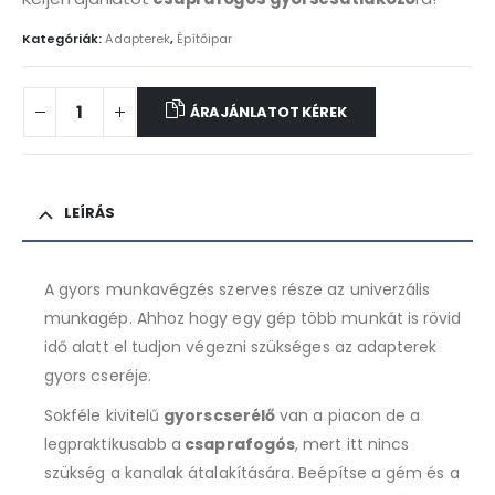
Kategóriák:
Adapterek
,
Építőipar
ÁRAJÁNLATOT KÉREK
LEÍRÁS
A gyors munkavégzés szerves része az univerzális
munkagép. Ahhoz hogy egy gép több munkát is rövid
idő alatt el tudjon végezni szükséges az adapterek
gyors cseréje.
Sokféle kivitelű
gyorscserélő
van a piacon de a
legpraktikusabb a
csaprafogós
, mert itt nincs
szükség a kanalak átalakítására. Beépítse a gém és a