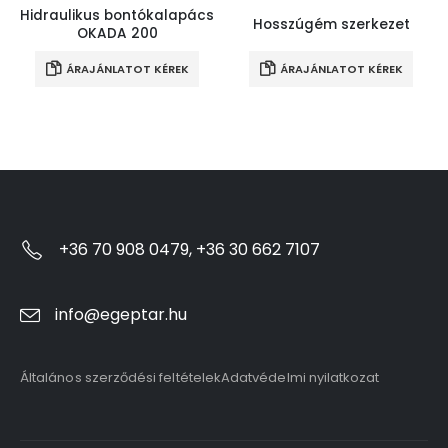
Hidraulikus bontókalapács
Hosszúgém szerkezet
OKADA 200
ÁRAJÁNLATOT KÉREK
ÁRAJÁNLATOT KÉREK
+36 70 908 0479, +36 30 662 7107
info@egeptar.hu
Általános szerződési feltételek
Adatvédelmi nyilatkozat