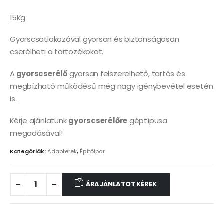
15Kg
Gyorscsatlakozóval gyorsan és biztonságosan
cserélheti a tartozékokat.
A
gyorscserélő
gyorsan felszerelhető, tartós és
megbízható működésű még nagy igénybevétel esetén
is.
Kérje ajánlatunk
gyorscserélőre
géptípusa
megadásával!
Kategóriák:
Adapterek
,
Építőipar
ÁRAJÁNLATOT KÉREK