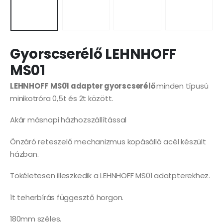
Gyorscserélő LEHNHOFF
MS01
LEHNHOFF MS01 adapter gyorscserélő
minden típusú
minikotróra 0,5t és 2t között.
Akár másnapi házhozszállítással
Önzáró reteszelő mechanizmus kopásálló acél készült
házban.
Tökéletesen illeszkedik a LEHNHOFF MS01 adatpterekhez.
1t teherbírás függesztő horgon.
180mm széles.