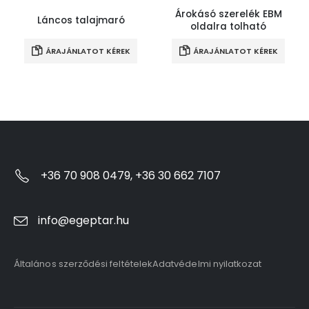
Árokásó szerelék EBM
Láncos talajmaró
oldalra tolható
ÁRAJÁNLATOT KÉREK
ÁRAJÁNLATOT KÉREK
+36 70 908 0479, +36 30 662 7107
info@egeptar.hu
Általános szerződési feltételek
Adatvédelmi nyilatkozat