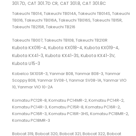
301.7D, CAT 301.7D CR, CAT 301.8, CAT 301.8C
Takeuchi TB014, Takeuchi TB014A, Takeuchi TB014S, Takeuchi
TB016, Takeuchi TB016A, Takeuchi TB016S, Takeuchi TB15R,
Takeuchi TB215R, Takeuchi TB216
Takeuchi TB007, Takeuchi TB108, Takeuchi TB210R
Kubota KX016-4, Kubota KX018-4, Kubota KX019-4,
Kubota KX41-3, Kubota KX41-3S, Kubota KX41-3V,
Kubota U15-3
Kobelco SK10SR-3, Yanmar B08, Yanmar B08-3, Yanmar
Scoppy B08, Yanmar SV08-1, Yanmar SV08-1A, Yanmar VIO
10, Yanmar VIO 10-2A
Komatsu PC12R-8, Komatsu PC14MR-2, Komatsu PC14R-2,
Komatsu PC14R-3, Komatsu PC15R-8, Komatsu PC16R-2,
Komatsu PC16R-3, Komatsu PC16R-3HS, Komatsu PC18MR-2,
Komatsu PC18MR-3
Bobcat 319, Bobcat 320, Bobcat 321, Bobcat 322, Bobcat