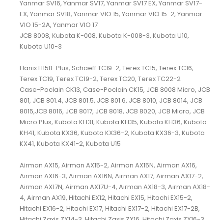
Yanmar SV16, Yanmar SV17, Yanmar SV17 EX, Yanmar SV17-
EX, Yanmar SV18, Yanmar VIO 15, Yanmar VIO 15-2, Yanmar
VIO 15-2A, Yanmar VIO 17
JCB 8008, Kubota K-008, Kubota K-008-3, Kubota U10,
Kubota U10-3
Hanix H15B-Plus, Schaeff TC19-2, Terex TC15, Terex TC16,
Terex TC19, Terex TC19-2, Terex TC20, Terex TC22-2
Case-Poclain CK13, Case-Poclain CK15, JCB 8008 Micro, JCB
801, JCB 801.4, JCB 801.5, JCB 801.6, JCB 8010, JCB 8014, JCB
8015,JCB 8016, JCB 8017, JCB 8018, JCB 8020, JCB Micro, JCB
Micro Plus, Kubota KH31, Kubota KH35, Kubota KH36, Kubota
KH41, Kubota KX36, Kubota KX36-2, Kubota KX36-3, Kubota
KX41, Kubota KX41-2, Kubota U15
Airman AX15, Airman AX15-2, Airman AX15N, Airman AX16,
Airman AX16-3, Airman AX16N, Airman AX17, Airman AX17-2,
Airman AX17N, Airman AX17U-4, Airman AX18-3, Airman AX18-
4, Airman AX19, Hitachi EX12, Hitachi EX15, Hitachi EX15-2,
Hitachi EX16-2, Hitachi EX17, Hitachi EX17-2, Hitachi EX17-2B,
Hitachi Zaxis ZX14-3, Hitachi Zaxis ZX16, Hitachi Zaxis ZX16-3,