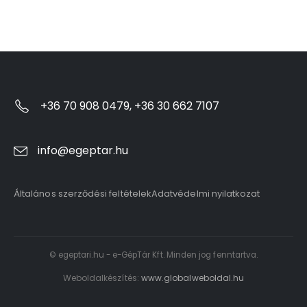
+36 70 908 0479, +36 30 662 7107
info@egeptar.hu
Általános szerződési feltételek
Adatvédelmi nyilatkozat
© egeptari.hu - e-GépTár Kft. Minden jog fenntartva.
Weboldalkészítés:
www.globalweboldal.hu