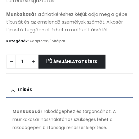
történő vizsgáztatás!
Munkakosár
ajánlatkéréshez kérjük adja meg a gépe
típusát és az emelendő személyek számát. A kosár
típustól függően eltérhet a mellékelt ábrától.
Kategóriák:
Adapterek
,
Építőipar
ÁRAJÁNLATOT KÉREK
LEÍRÁS
Munkakosár
rakodógéphez és targoncához. A
munkakosár használatához szükséges lehet a
rakodógépén biztonsági rendszer kiépítése.