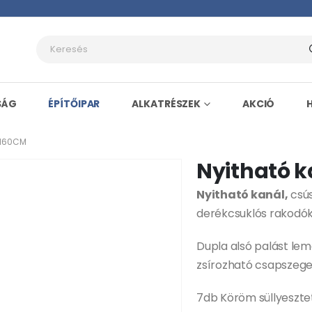
SÁG
ÉPÍTŐIPAR
ALKATRÉSZEK
AKCIÓ
 160CM
Nyitható 
Nyitható kanál,
csús
derékcsuklós rakodók
Dupla alsó palást le
zsírozható csapszege
7db Köröm süllyeszte