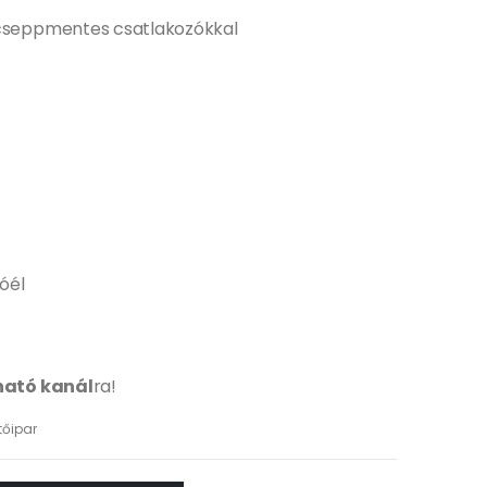
 cseppmentes csatlakozókkal
óél
ható kanál
ra!
tőipar