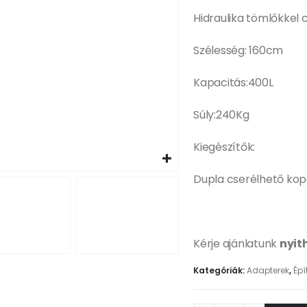
Hidraulika tömlőkkel
Szélesség: 160cm
Kapacitás:400L
Súly:240Kg
Kiegészítők:
Dupla cserélhető kop
Kérje ajánlatunk
nyit
Kategóriák:
Adapterek
,
Épí