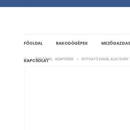
FŐOLDAL
RAKODÓGÉPEK
MEZŐGAZDA
ÉPÍTŐIPAR
,
ADAPTEREK
NYITHATÓ KANÁL ALACSONY
KAPCSOLAT