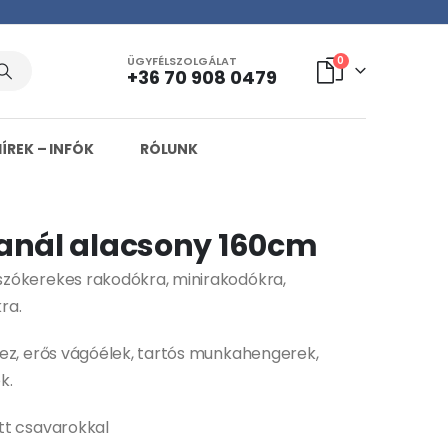
ÜGYFÉLSZOLGÁLAT
0
+36 70 908 0479
HÍREK – INFÓK
RÓLUNK
kanál alacsony 160cm
zókerekes rakodókra, minirakodókra,
ra.
mez, erős vágóélek, tartós munkahengerek,
k.
tt csavarokkal