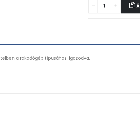
Á
itelben a rakodógép típusához igazodva.