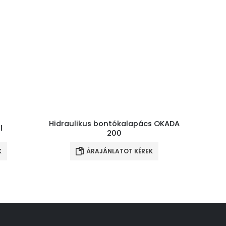
Hidraulikus bontókalapács OKADA
l
200
K
ÁRAJÁNLATOT KÉREK