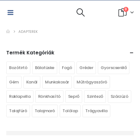
0
ADAPTEREK
Termék Kategóriák
Bozótirtó
Bálatüske
Fogó
Gréder
Gyorscserélő
Gém
Kanál
Munkakosár
Műtrágyaszóró
Raklapvilla
Rönkhasító
Seprő
Szintező
Szárzúzó
Talajfúró
Talajmaró
Tolólap
Trágyavilla