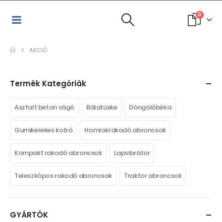
0
AKCIÓ
Termék Kategóriák
Aszfalt beton vágó
Bálatüske
Döngölőbéka
Gumikerekes kotró
Homlokrakodó abroncsok
Kompakt rakodó abroncsok
Lapvibrátor
Teleszkópos rakodó abroncsok
Traktor abroncsok
GYÁRTÓK