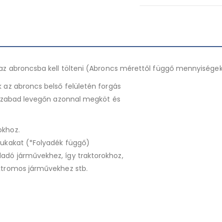
 az abroncsba kell tölteni (Abroncs mérettől függő mennyisége
 az abroncs belső felületén forgás
a szabad levegőn azonnal megköt és
okhoz.
yukakat (*Folyadék függő)
adó járművekhez, így traktorokhoz,
ektromos járművekhez stb.