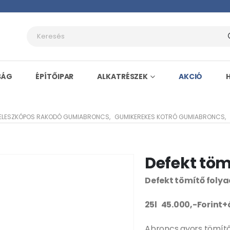
SÁG
ÉPÍTŐIPAR
ALKATRÉSZEK
AKCIÓ
ELESZKÓPOS RAKODÓ GUMIABRONCS
,
GUMIKEREKES KOTRÓ GUMIABRONCS
,
Defekt töm
Defekt tömítő foly
25l 45.000,-Forint+
Abroncs gyors tömít