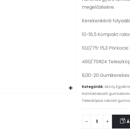
megelőzésére.
Kerekenkénti folyadé
10-16,5 Kompakt rako
10,0/75-15,3 Pórkocsi
460/70R24 Teleszkóp
9,00-20 Gumikerekes 
Kategóriák:
Akció
,
Egyéb t
Homlokrakodó gumiabron
Teleszkópos rakodó gumi
Á