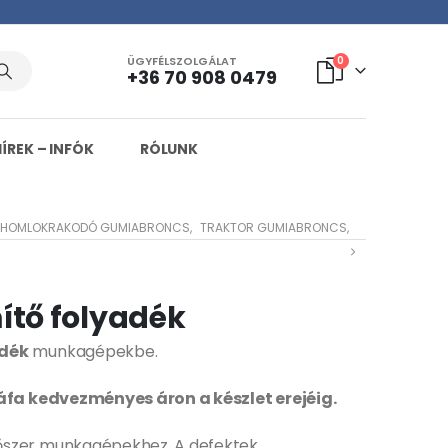
ÜGYFÉLSZOLGÁLAT
0
+36 70 908 0479
HÍREK – INFÓK
RÓLUNK
HOMLOKRAKODÓ GUMIABRONCS
,
TRAKTOR GUMIABRONCS
,
ítő folyadék
adék
munkagépekbe.
áfa kedvezményes áron a készlet erejéig.
őszer munkagépekhez. A defektek