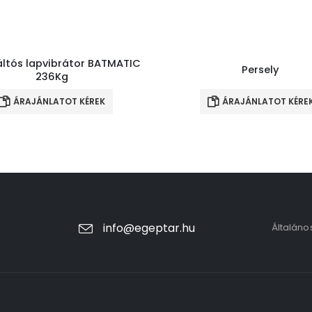
áltós lapvibrátor BATMATIC
Persely
236Kg
ÁRAJÁNLATOT KÉREK
ÁRAJÁNLATOT KÉRE
info@egeptar.hu
Általáno