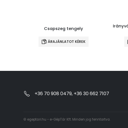
Irányv
Csapszeg tengely
ÁRAJÁNLATOT KÉREK
+36 70 908 0479, +36 30 662 7107
© egeptari.hu - e-GépTár Kft. Minden jog fenntartva.