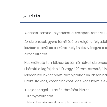
LEÍRÁS
A defekt tömítő folyadékot a szelepen keresztül
Az abroncsok gyors tömítésére szolgál a folyadék
közben elterül és a szúrás helyén kiszivárogva 
a rést eltömíti.
Használható tömlőkhöz és tömlő nélküli abroncs
Eltömíti a legfeljebb *10 vagy *20mm átmérőjű l
Minden munkagéphez, terepjáróhoz és lassan hal
utánfutókhoz, kombájnokhoz, golf kocsikhoz, el
Tulajdonságok -Tartós tömítést biztosít
– Környezetbarát
– Nem keményedik meg és nem válik le