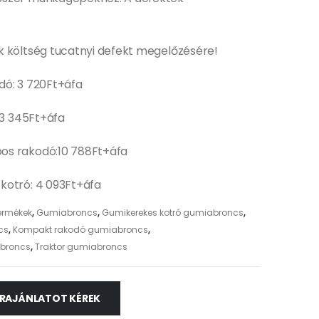
k költség tucatnyi defekt megelőzésére!
dó: 3 720Ft+áfa
: 3 345Ft+áfa
os rakodó:10 788Ft+áfa
kotró: 4 093Ft+áfa
ermékek
,
Gumiabroncs
,
Gumikerekes kotró gumiabroncs
,
cs
,
Kompakt rakodó gumiabroncs
,
abroncs
,
Traktor gumiabroncs
RAJÁNLATOT KÉREK