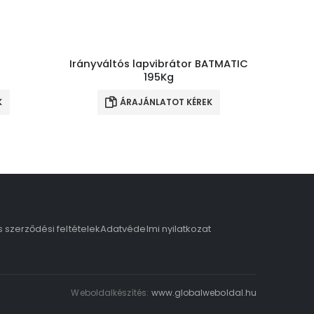
Irányváltós lapvibrátor BATMATIC
195Kg
K
ÁRAJÁNLATOT KÉREK
s szerződési feltételek
Adatvédelmi nyilatkozat
Weboldalkészítés:
www.globalweboldal.hu