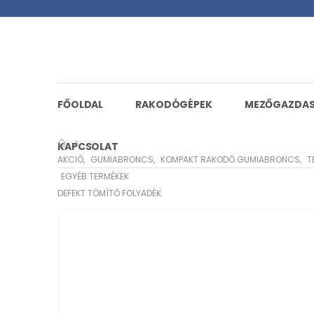
FŐOLDAL
RAKODÓGÉPEK
MEZŐGAZDA
KAPCSOLAT
AKCIÓ
,
GUMIABRONCS
,
KOMPAKT RAKODÓ GUMIABRONCS
,
T
EGYÉB TERMÉKEK
DEFEKT TÖMÍTŐ FOLYADÉK