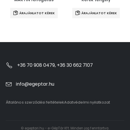
ÁRAJÁNLATOT KÉREK
ÁRAJÁNLATOT KÉREK
+36 70 908 0479, +36 30 662 7107
info@egeptar.hu
Általános szerződési feltételek
Adatvédelmi nyilatkozat
© egeptari.hu - e-GépTár Kft. Minden jog fenntartva.