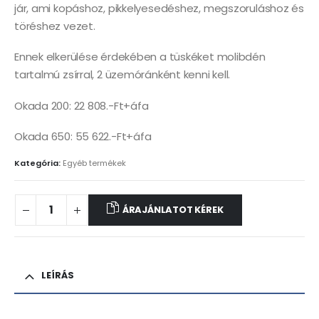
jár, ami kopáshoz, pikkelyesedéshez, megszoruláshoz és
töréshez vezet.
Ennek elkerülése érdekében a tüskéket molibdén
tartalmú zsírral, 2 üzemóránként kenni kell.
Okada 200: 22 808.-Ft+áfa
Okada 650: 55 622.-Ft+áfa
Kategória:
Egyéb termékek
ÁRAJÁNLATOT KÉREK
LEÍRÁS