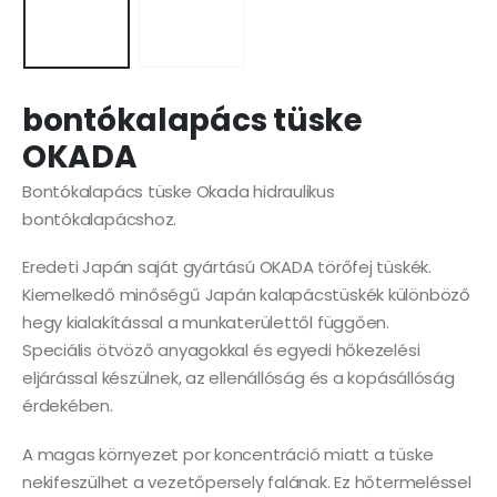
bontókalapács tüske
OKADA
Bontókalapács tüske Okada hidraulikus
bontókalapácshoz.
Eredeti Japán saját gyártású OKADA törőfej tüskék.
Kiemelkedő minőségű Japán kalapácstüskék különböző
hegy kialakítással a munkaterülettől függően.
Speciális ötvöző anyagokkal és egyedi hőkezelési
eljárással készülnek, az ellenállóság és a kopásállóság
érdekében.
A magas környezet por koncentráció miatt a tüske
nekifeszülhet a vezetőpersely falának. Ez hőtermeléssel