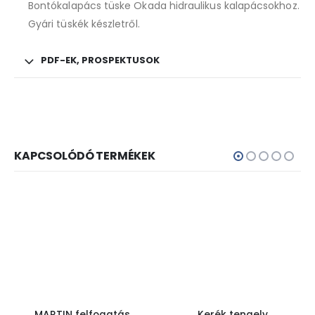
Bontókalapács tüske Okada hidraulikus kalapácsokhoz.
Gyári tüskék készletről.
PDF-EK, PROSPEKTUSOK
KAPCSOLÓDÓ TERMÉKEK
MARTIN felfogatás
Kerék tengely