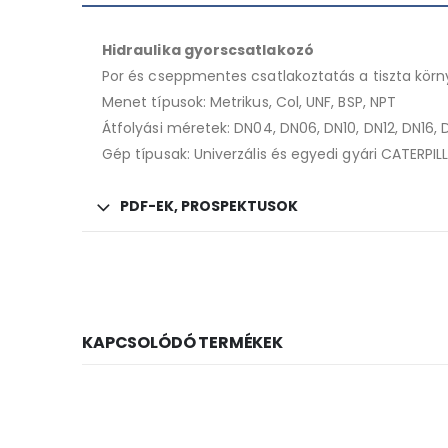
Hidraulika gyorscsatlakozó
Por és cseppmentes csatlakoztatás a tiszta környe
Menet típusok: Metrikus, Col, UNF, BSP, NPT
Átfolyási méretek: DN04, DN06, DN10, DN12, DN16,
Gép típusak: Univerzális és egyedi gyári CATERPI
PDF-EK, PROSPEKTUSOK
KAPCSOLÓDÓ TERMÉKEK