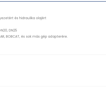
zetért és hidraulika olajért
 DN20, DN25
LLAR, BOBCAT, és sok más gép adapterére.