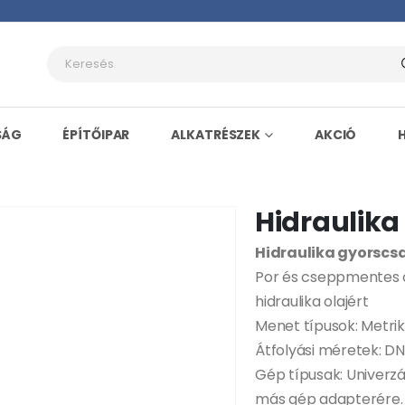
SÁG
ÉPÍTŐIPAR
ALKATRÉSZEK
AKCIÓ
Hidraulika
Hidraulika gyorscs
Por és cseppmentes c
hidraulika olajért
Menet típusok: Metriku
Átfolyási méretek: DN
Gép típusak: Univerzá
más gép adapterére.