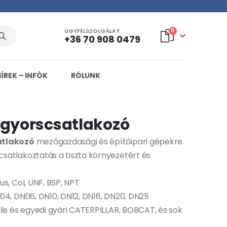
ÜGYFÉLSZOLGÁLAT
0
+36 70 908 0479
HÍREK – INFÓK
RÓLUNK
 gyorscsatlakozó
atlakozó
mezőgazdasági és építőipari gépekre.
satlakoztatás a tiszta környezetért és
s, Col, UNF, BSP, NPT
04, DN06, DN10, DN12, DN16, DN20, DN25
lis és egyedi gyári CATERPILLAR, BOBCAT, és sok