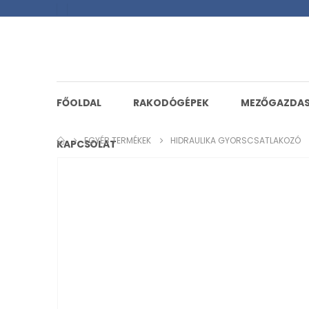
FŐOLDAL
RAKODÓGÉPEK
MEZŐGAZDA
EGYÉB TERMÉKEK
HIDRAULIKA GYORSCSATLAKOZÓ
KAPCSOLAT