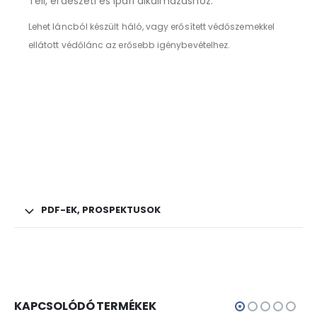
Téli, erdészeti és ipari alkalmazáshoz.
Lehet láncból készült háló, vagy erősített védőszemekkel
ellátott védőlánc az erősebb igénybevételhez.
PDF-EK, PROSPEKTUSOK
KAPCSOLÓDÓ TERMÉKEK