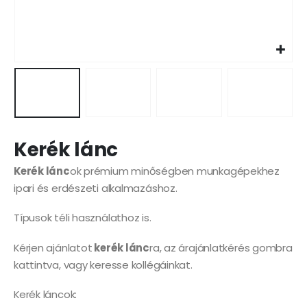
Kerék lánc
Kerék lánc
ok prémium minőségben munkagépekhez
ipari és erdészeti alkalmazáshoz.
Típusok téli használathoz is.
Kérjen ajánlatot
kerék lánc
ra, az árajánlatkérés gombra
kattintva, vagy keresse kollégáinkat.
Kerék láncok: