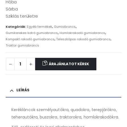
Hóba
Sárba
Sziklás területre
Kategóriák:
Egyéb termékek
,
Gumiabroncs
,
Gumikerekes kotró gumiabroncs
,
Homlokrakodó gumiabroncs
,
Kompakt rakodó gumiabroncs
,
Teleszkópos rakodó gumiabroncs
,
Traktor gumiabroncs
ÁRAJÁNLATOT KÉREK
LEÍRÁS
Kerékláncok személyautókra, quadokra, terepjárókra,
teherautókra, buszokra, traktorokra, homlokrakodókra.