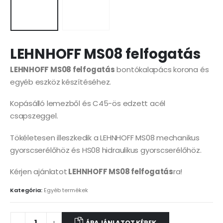
LEHNHOFF MS08 felfogatás
LEHNHOFF MS08 felfogatás
bontókalapács korona és
egyéb eszköz készítéséhez.
Kopásálló lemezből és C45-ös edzett acél
csapszeggel.
Tökéletesen illeszkedik a LEHNHOFF MS08 mechanikus
gyorscserélőhöz és HS08 hidraulikus gyorscserélőhöz.
Kérjen ajánlatot
LEHNHOFF MS08 felfogatás
ra!
Kategória:
Egyéb termékek
ÁRAJÁNLATOT KÉREK