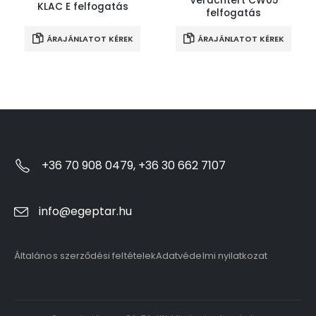
Verachtert CW05
KLAC E felfogatás
felfogatás
ÁRAJÁNLATOT KÉREK
ÁRAJÁNLATOT KÉREK
+36 70 908 0479, +36 30 662 7107
info@egeptar.hu
Általános szerződési feltételek
Adatvédelmi nyilatkozat