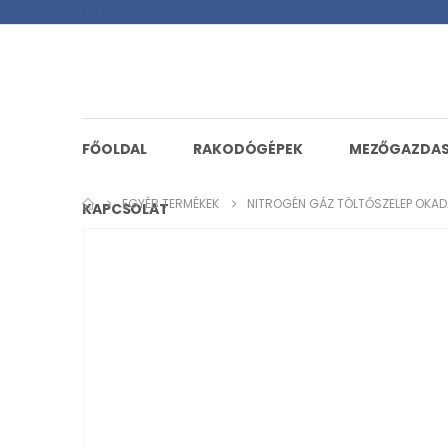
FŐOLDAL
RAKODÓGÉPEK
MEZŐGAZDA
EGYÉB TERMÉKEK
NITROGÉN GÁZ TÖLTŐSZELEP OKA
KAPCSOLAT