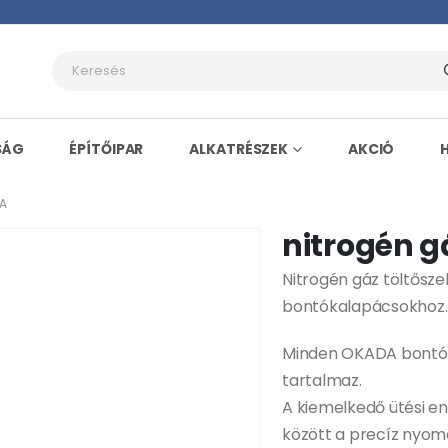
SÁG
ÉPÍTŐIPAR
ALKATRÉSZEK
AKCIÓ
DA
nitrogén g
Nitrogén gáz töltősz
bontókalapácsokhoz.
Minden OKADA bontók
tartalmaz.
A kiemelkedő ütési e
között a precíz nyom