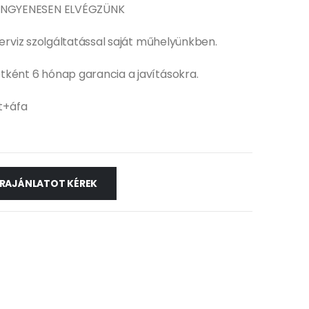
NGYENESEN ELVÉGZÜNK
zerviz szolgáltatással saját műhelyünkben.
tként 6 hónap garancia a javításokra.
Ft+áfa
RAJÁNLATOT KÉREK