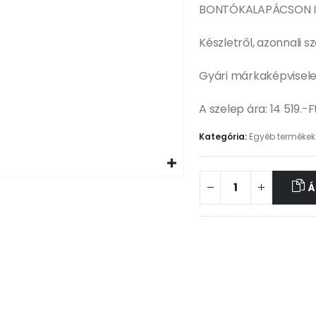
BONTÓKALAPÁCSON I
Készletről, azonnali s
Gyári márkaképvisele
A szelep ára: 14 519.-
Kategória:
Egyéb termékek
Á