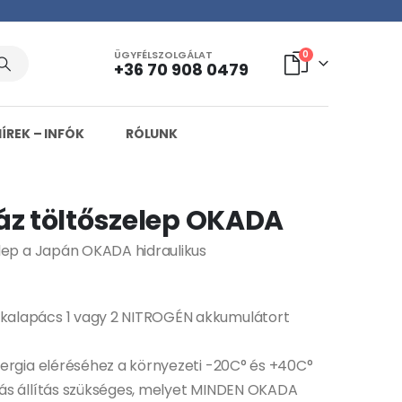
ÜGYFÉLSZOLGÁLAT
0
+36 70 908 0479
HÍREK – INFÓK
RÓLUNK
áz töltőszelep OKADA
elep a Japán OKADA hidraulikus
alapács 1 vagy 2 NITROGÉN akkumulátort
nergia eléréséhez a környezeti -20C° és +40C°
ás állítás szükséges, melyet MINDEN OKADA