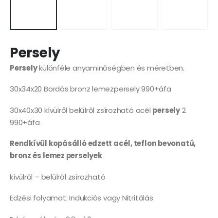
Persely
Persely
különféle anyaminőségben és méretben.
30x34x20 Bordás bronz lemezpersely 990+áfa
30x40x30 kívülről belűlről zsírozható acél
persely
2
990+áfa
Rendkívül kopásálló edzett acél, teflon bevonatú,
bronz és lemez perselyek
kívülről – belülről zsírozható
Edzési folyamat: Indukciós vagy Nitritálás