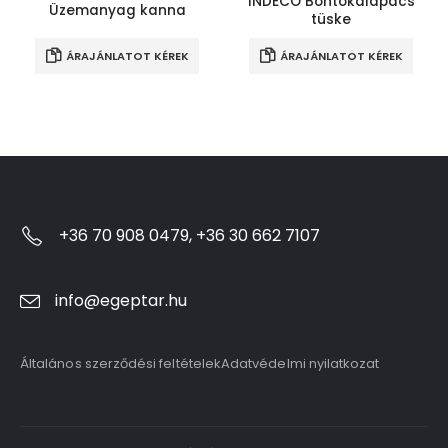
INDECO Bontókalapács
Üzemanyag kanna
tüske
ÁRAJÁNLATOT KÉREK
ÁRAJÁNLATOT KÉREK
+36 70 908 0479, +36 30 662 7107
info@egeptar.hu
Általános szerződési feltételek
Adatvédelmi nyilatkozat