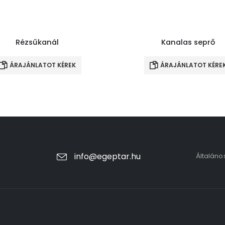
Rézsűkanál
Kanalas seprő
ÁRAJÁNLATOT KÉREK
ÁRAJÁNLATOT KÉRE
info@egeptar.hu
Általáno