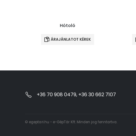
Hótoló
ÁRAJÁNLATOT KÉREK
+36 70 908 0479, +36 30 662 7107
© egeptari.hu - e-GépTár Kft. Minden jog fenntartva.