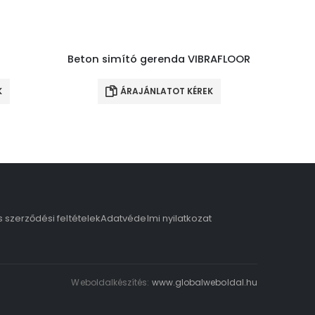
Beton simító gerenda VIBRAFLOOR
K
ÁRAJÁNLATOT KÉREK
s szerződési feltételek
Adatvédelmi nyilatkozat
Weboldalkészítés:
www.globalweboldal.hu