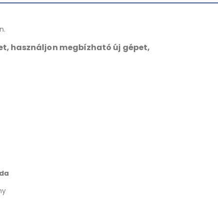
n.
t, használjon megbízható új gépet,
nda
ny