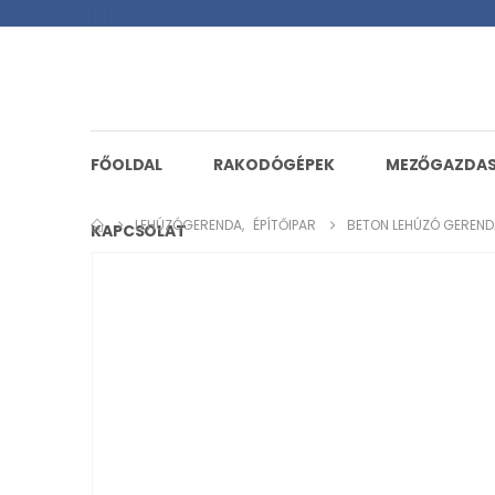
FŐOLDAL
RAKODÓGÉPEK
MEZŐGAZDA
LEHÚZÓGERENDA
,
ÉPÍTŐIPAR
BETON LEHÚZÓ GEREND
KAPCSOLAT