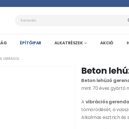
SÁG
ÉPÍTŐIPAR
ALKATRÉSZEK
AKCIÓ
A VIBRASOL
Beton leh
Beton lehúzó geren
mint 70 éves gyártó 
A
vibrációs gerend
tömörödését, a vassz
Alkalmas esztrich és 