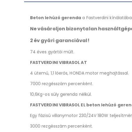
Beton lehúzó gerenda
a Fastverdini kínálatába
Ne vásároljon bizonytalan használtgépe
2 év gyári garanciával!
74 éves gyártói múlt.
FASTVERDINI VIBRASOL AT
4 ütemű, 1,1 lóerős, HONDA motor meghajtással.
7000 rezgésszám percenként.
10,6Kg-os súly gerenda nélkül.
FASTVERDINI VIBRASOL EL beton lehúzó gere
Egy fázisú villanymotor 230/24V 180W teljesítmé
3000 rezgésszám percenként.