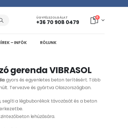
ÜGYFÉLSZOLGÁLAT
0
+36 70 908 0479
HÍREK – INFÓK
RÓLUNK
úzó gerenda VIBRASOL
da
gyors és egyenletes beton terítésért. Több
múlt. Tervezve és gyártva Olaszországban.
a
, segíti a légbuborékok távozását és a beton
erkezetbe.
szintezőbeton lehúzására.