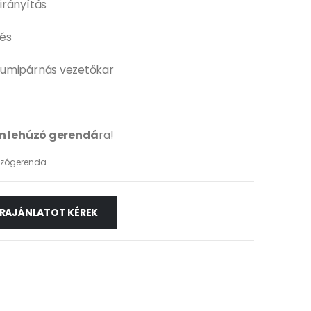
irányítás
és
gumipárnás vezetőkar
n lehúzó gerendá
ra!
úzógerenda
RAJÁNLATOT KÉREK