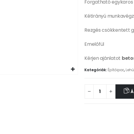
Forgatható egykaros 
Kétirányú munkavégz
Rezgés csökkentett 
Emelőfül
Kérjen ajánlatot
beto
Kategóriák:
Építőipar
,
Leh
Á