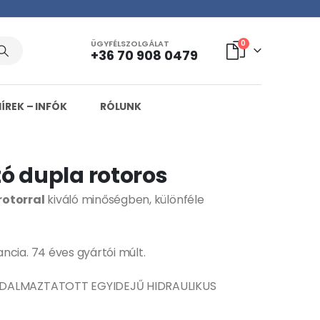
ÜGYFÉLSZOLGÁLAT
0
+36 70 908 0479
HÍREK – INFÓK
RÓLUNK
ó dupla rotoros
rotorral
kiváló minőségben, különféle
ncia. 74 éves gyártói múlt.
ADALMAZTATOTT EGYIDEJŰ HIDRAULIKUS