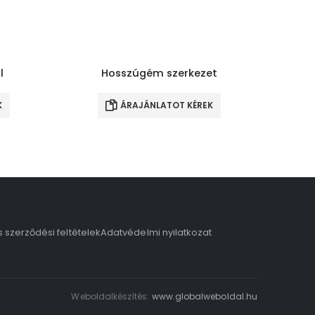
l
Hosszúgém szerkezet
K
ÁRAJÁNLATOT KÉREK
s szerződési feltételek
Adatvédelmi nyilatkozat
Weboldalkészítés:
www.globalweboldal.hu