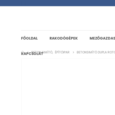
FŐOLDAL
RAKODÓGÉPEK
MEZŐGAZDA
BETON SIMÍTÓ
,
ÉPÍTŐIPAR
BETONSIMÍTÓ DUPLA RO
KAPCSOLAT