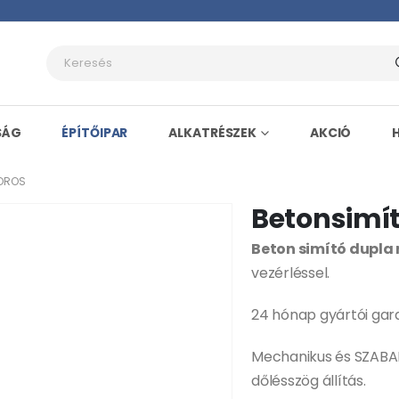
SÁG
ÉPÍTŐIPAR
ALKATRÉSZEK
AKCIÓ
TOROS
Betonsimít
Beton simító dupla 
vezérléssel.
24 hónap gyártói gara
Mechanikus és SZAB
dőlésszög állítás.