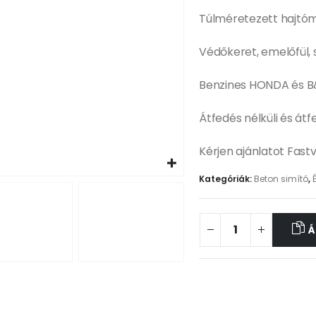
Túlméretezett hajtó
Védőkeret, emelőfül, s
Benzines HONDA és B
Átfedés nélküli és átf
Kérjen ajánlatot Fast
Kategóriák:
Beton simító
,
Á