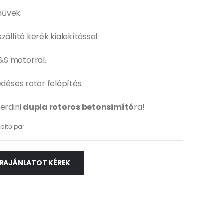
művek.
zállító kerék kialakítással.
&S motorral.
edéses rotor felépítés.
verdini
dupla rotoros betonsimító
ra!
Építőipar
RAJÁNLATOT KÉREK