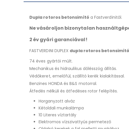
Dupla rotoros betonsimító
a Fastverdinitől.
Ne vásároljon bizonytalan használtgépe
2 év gyári garanciával!
FASTVERDINI DUPLEX
dupla rotoros betonsimít
74 éves gyártói múlt.
Mechanikus és hidraulikus dőlésszög állítás.
Védőkeret, emelőfül, szállító kerék kialakítással.
Benzines HONDA és B&S motorral.
Átfedés nélküli és átfedéses rotor felépítés.
Horganyzott alváz
Kétoldali munkalámpa
10 Literes víztartály
Elektromos vízszivattyús permetező
Oldalsó kerekek a fal melletti munkához