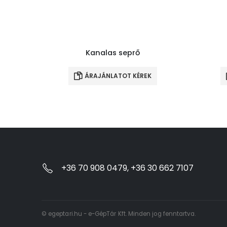
Kanalas seprő
ÁRAJÁNLATOT KÉREK
+36 70 908 0479, +36 30 662 7107
© egeptari.hu - e-GépTár Kft. Minden jog fenntartva.