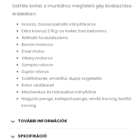
Sokféle kivitel, a munkához megfelelő gép kiválasztása
érdekében.
Hosszú, összecsukható irányítókaros
Extra könnyű 27Kg-os kivitel, friss betonhoz
Állítható fordulatszámú
Benzin motoros
Dízel motor
Villany motoros
Szimpla rotoros
Dupla rotoros
Szállítókerék, emelőfül, dupla szigetelés
Rotor védőkeret
Mechanikus és hidraulikus irányítókar
Nagyoló penge, befejező penge, simító korong, tisztító
korong
TOVÁBBI INFORMÁCIÓK
SPECIFIKÁCIÓ