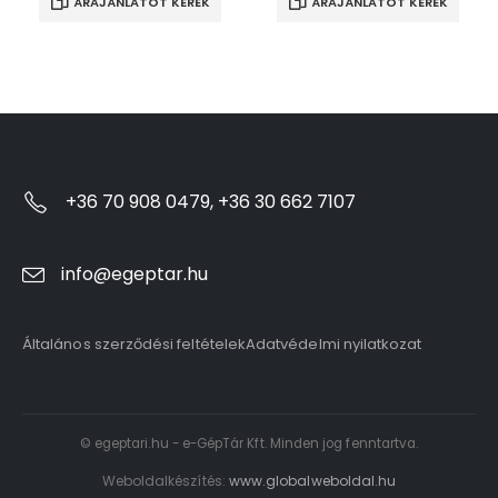
ÁRAJÁNLATOT KÉREK
ÁRAJÁNLATOT KÉREK
+36 70 908 0479, +36 30 662 7107
info@egeptar.hu
Általános szerződési feltételek
Adatvédelmi nyilatkozat
© egeptari.hu - e-GépTár Kft. Minden jog fenntartva.
Weboldalkészítés:
www.globalweboldal.hu