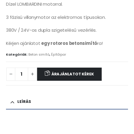
Dízel LOMBARDINI motorral.
3 fázisú villanymotor az elektromos típusokon.
380V / 24V-os dupla szigetelésű vezérlés.
Kérjen ajánlatot
egy rotoros betonsimító
ra!
Kategóriák:
Beton simító
,
Építőipar
ÁRAJÁNLATOT KÉREK
LEÍRÁS