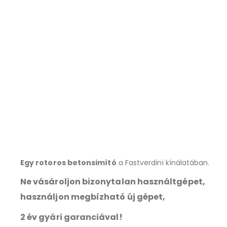
Egy rotoros betonsimító
a Fastverdini kínálatában.
Ne vásároljon bizonytalan használtgépet,
használjon megbízható új gépet,
2 év gyári garanciával!