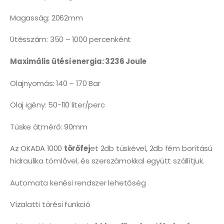
Magasság: 2062mm
Ütésszám: 350 – 1000 percenként
Maximális ütési energia: 3236 Joule
Olajnyomás: 140 – 170 Bar
Olaj igény: 50-110 liter/perc
Tüske átmérő: 90mm
Az OKADA 1000
törőfej
et 2db tüskével, 2db fém borítású
hidraulika tömlővel, és szerszámokkal együtt szállítjuk.
Automata kenési rendszer lehetőség
Vízalatti törési funkció