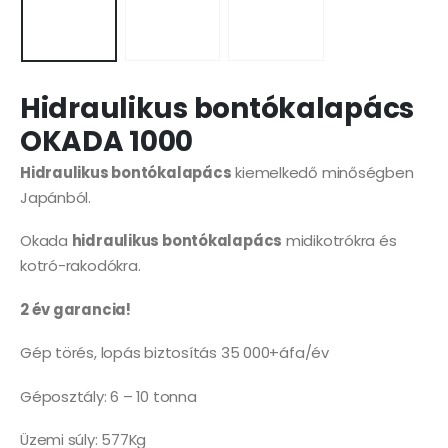
Hidraulikus bontókalapács
OKADA 1000
Hidraulikus bontókalapács
kiemelkedő minőségben
Japánból.
Okada
hidraulikus bontókalapács
midikotrókra és
kotró-rakodókra.
2 év garancia!
Gép törés, lopás biztosítás 35 000+áfa/év
Géposztály: 6 – 10 tonna
Üzemi súly: 577Kg