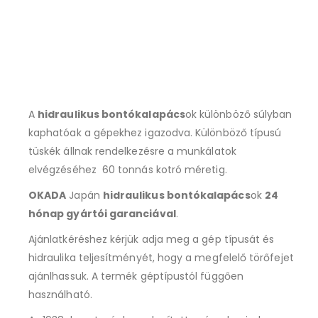
A
hidraulikus bontókalapács
ok különböző súlyban
kaphatóak a gépekhez igazodva. Különböző típusú
tüskék állnak rendelkezésre a munkálatok
elvégzéséhez 60 tonnás kotró méretig.
OKADA
Japán
hidraulikus bontókalapács
ok
24
hónap gyártói garanciával
.
Ajánlatkéréshez kérjük adja meg a gép típusát és
hidraulika teljesítményét, hogy a megfelelő törőfejet
ajánlhassuk. A termék géptípustól függően
használható.