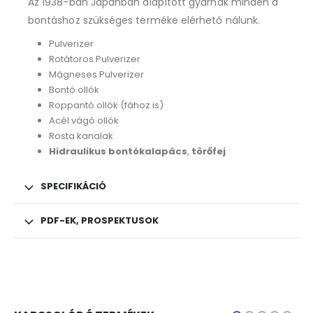
Az 1938-ban Japánban alapított gyárnak minden a
bontáshoz szükséges terméke elérhető nálunk.
Pulverizer
Rotátoros Pulverizer
Mágneses Pulverizer
Bontó ollók
Roppantó ollók (fához is)
Acél vágó ollók
Rosta kanalak
Hidraulikus bontókalapács
,
törőfej
SPECIFIKÁCIÓ
PDF-EK, PROSPEKTUSOK