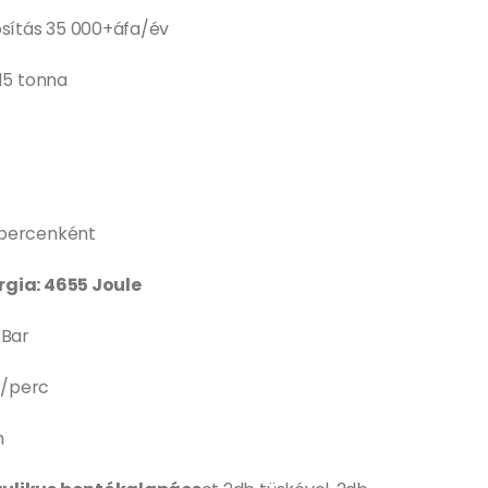
osítás 35 000+áfa/év
 15 tonna
 percenként
rgia: 4655 Joule
 Bar
er/perc
m