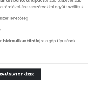
aulikus bontókalapács
ot 2db tüskével, 2db
a tömlővel, és szerszámokkal együtt szállítjuk.
dszer lehetőség
ó
da
hidraulikus törőfej
re a gép típusának
RAJÁNLATOT KÉREK