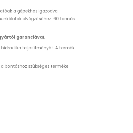
hatóak a gépekhez igazodva.
 munkálatok elvégzéséhez 60 tonnás
gyártói garanciával
.
 hidraulika teljesítményét. A termék
n a bontáshoz szükséges terméke