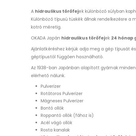
A
hidraulikus törőfej
ek különböző súlyban kap
Különböző típusú tüskék állnak rendelkezésre a
kotró méretig.
OKADA Japán
hidraulikus törőfej
ek
24 hónap 
Ajánlatkéréshez kérjük adja meg a gép típusát és
géptípustól függően használható.
Az 1938-ban Japánban alapított gyárnak minde
elérhető nálunk.
Pulverizer
Rotátoros Pulverizer
Mágneses Pulverizer
Bontó ollók
Roppantó ollók (fához is)
Acél vágó ollók
Rosta kanalak