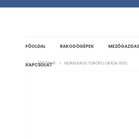
FŐOLDAL
RAKODÓGÉPEK
MEZŐGAZDA
ÉPÍTŐIPAR
HIDRAULIKUS TÖRŐFEJ OKADA 1500
KAPCSOLAT