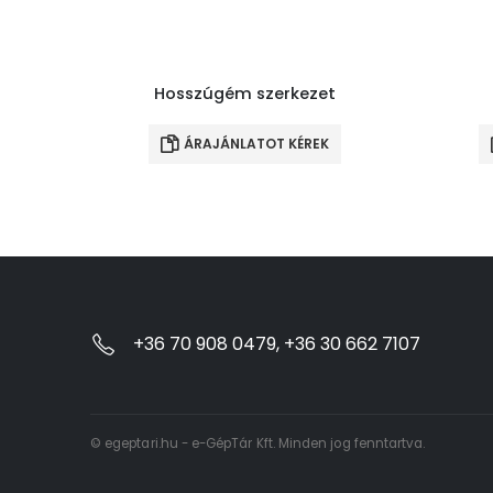
Hosszúgém szerkezet
ÁRAJÁNLATOT KÉREK
+36 70 908 0479, +36 30 662 7107
© egeptari.hu - e-GépTár Kft. Minden jog fenntartva.