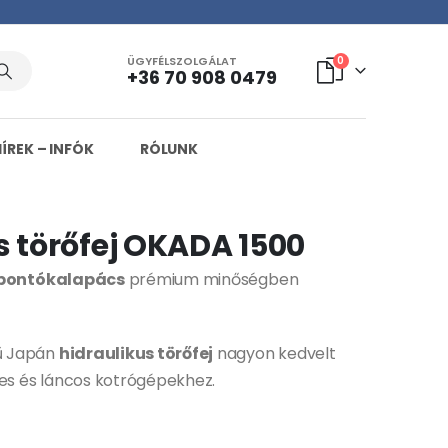
ÜGYFÉLSZOLGÁLAT
0
+36 70 908 0479
HÍREK – INFÓK
RÓLUNK
s törőfej OKADA 1500
bontókalapács
prémium minőségben
ű Japán
hidraulikus törőfej
nagyon kedvelt
s és láncos kotrógépekhez.