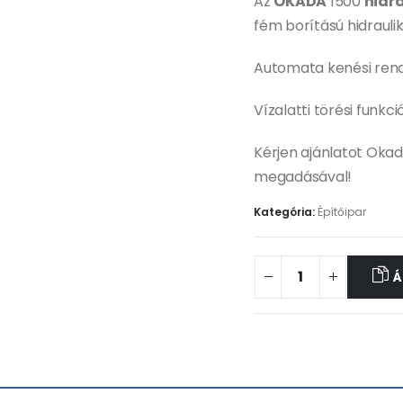
Az
OKADA
1500
hidr
fém borítású hidraulik
Automata kenési ren
Vízalatti törési funkci
Kérjen ajánlatot Oka
megadásával!
Kategória:
Építőipar
Á