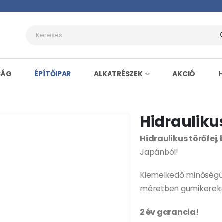
SÁG
ÉPÍTŐIPAR
ALKATRÉSZEK
AKCIÓ
Hidrauliku
Hidraulikus törőfej
,
Japánból!
Kiemelkedő minőség
méretben gumikereke
2 év garancia!