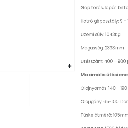
Gép törés, lopás bizt
Kotró géposztály: 9 –
Üzemi súly: 1043Kg
Magasság: 2338mm
Ütésszám: 400 – 900
Maximális ütési ene
Olajnyomás: 140 – 190
Olaj igény: 65-100 lit
Tüske átmérő: 105m