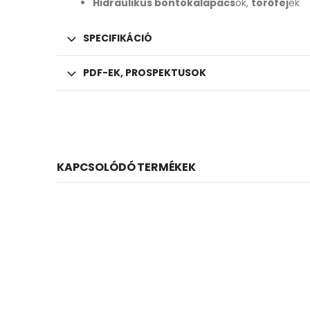
Hidraulikus bontókalapács
ok,
törőfej
ek
SPECIFIKÁCIÓ
PDF-EK, PROSPEKTUSOK
KAPCSOLÓDÓ TERMÉKEK