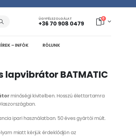
ÜGYFÉLSZOLGÁLAT
0
+36 70 908 0479
HÍREK – INFÓK
RÓLUNK
s lapvibrátor BATMATIC
átor
minőségi kivitelben. Hosszú élettartamra
Olaszországban.
ncia ipari használatban. 50 éves gyártói múlt.
lyam miatt kérjük érdeklődjön az