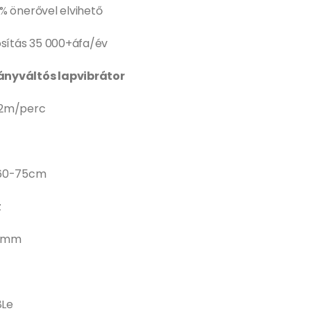
% önerővel elvihető
osítás 35 000+áfa/év
rányváltós lapvibrátor
22m/perc
 60-75cm
z
0 mm
8Le