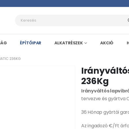
SÁG
ÉPÍTŐIPAR
ALKATRÉSZEK
AKCIÓ
MATIC 236KG
Irányváltó
236Kg
Irányváltós lapvibr
tervezve és gyártva 
36 Hónap gyártói gara
Az ingadozó €/Ft árfo