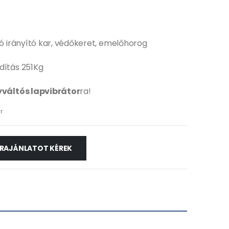
ató irányító kar, védőkeret, emelőhorog
dítás 251Kg
yváltós lapvibrátor
ra!
r
RAJÁNLATOT KÉREK