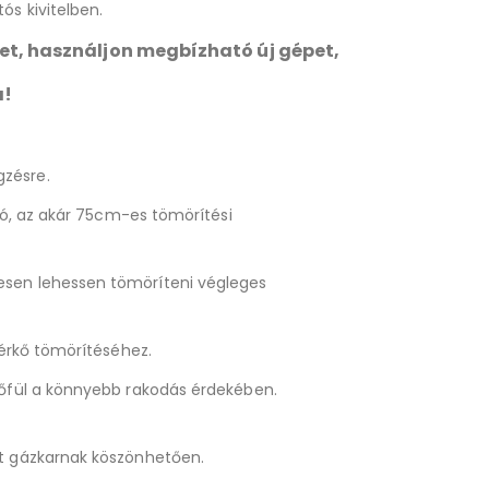
ós kivitelben.
et, használjon megbízható új gépet,
a!
zésre.
áló, az akár 75cm-es tömörítési
esen lehessen tömöríteni végleges
térkő tömörítéséhez.
lőfül a könnyebb rakodás érdekében.
tt gázkarnak köszönhetően.