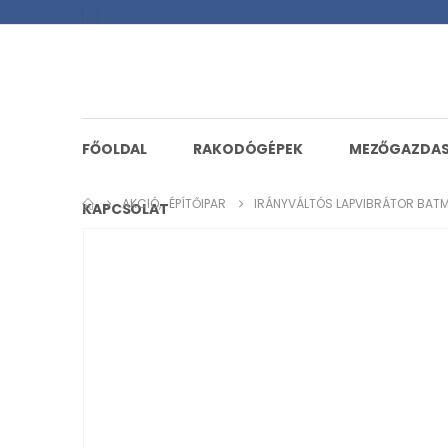
FŐOLDAL
RAKODÓGÉPEK
MEZŐGAZDA
AKCIÓ
,
ÉPÍTŐIPAR
IRÁNYVÁLTÓS LAPVIBRÁTOR BAT
KAPCSOLAT