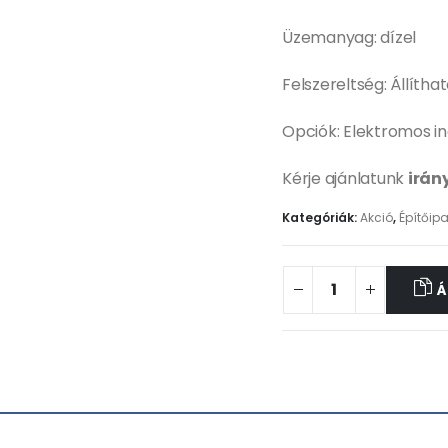
Üzemanyag: dízel
Felszereltség: Állíth
Opciók: Elektromos in
Kérje ajánlatunk
irán
Kategóriák:
Akció
,
Építőipa
Á