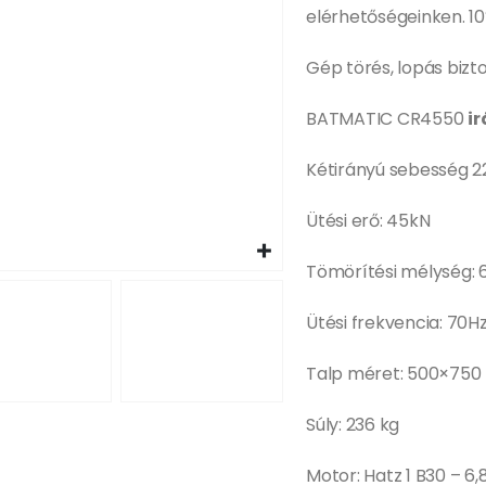
elérhetőségeinken. 10
Gép törés, lopás bizt
BATMATIC CR4550
i
Kétirányú sebesség 
Ütési erő: 45kN
Tömörítési mélység:
Ütési frekvencia: 70H
Talp méret: 500×75
Súly: 236 kg
Motor: Hatz 1 B30 – 6,