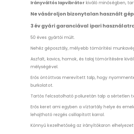
Irányváltós lapvibrátor
kiváló minőségben, tart
Ne vásároljon bizonytalan használt gép
3 év gyári garanciával ipari használatr
50 éves gyártói múlt.
Nehéz géposztály, mélyebb tömörítési munkavég
Aszfalt, kavics, homok, és talaj tömörítésére kiv
mélységével.
Erős öntöttvas merevített talp, hogy nyomment
burkolatot.
Tartós felcsatolható poliuretán talp a sértetlen 
Erős keret ami egyben a víztartály helye és eme
lehajtható rezgés csillapított karral.
Könnyű kezelhetőség az irányítókaron elhelyeze