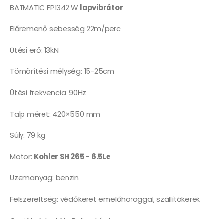
BATMATIC FP1342 W
lapvibrátor
Előremenő sebesség 22m/perc
Ütési erő: 13kN
Tömörítési mélység: 15-25cm
Ütési frekvencia: 90Hz
Talp méret: 420×550 mm
Súly: 79 kg
Motor:
Kohler SH 265 – 6.5Le
Üzemanyag: benzin
Felszereltség: védőkeret emelőhoroggal, szállítókerék