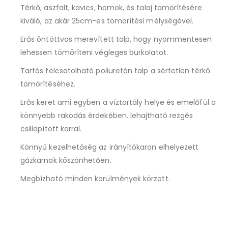
Térkő, aszfalt, kavics, homok, és talaj tömörítésére
kiváló, az akár 25cm-es tömörítési mélységével.
Erős öntöttvas merevített talp, hogy nyommentesen
lehessen tömöríteni végleges burkolatot.
Tartós felcsatolható poliuretán talp a sértetlen térkő
tömörítéséhez.
Erős keret ami egyben a víztartály helye és emelőfül a
könnyebb rakodás érdekében. lehajtható rezgés
csillapított karral.
Könnyű kezelhetőség az irányítókaron elhelyezett
gázkarnak köszönhetően.
Megbízható minden körülmények körzött.