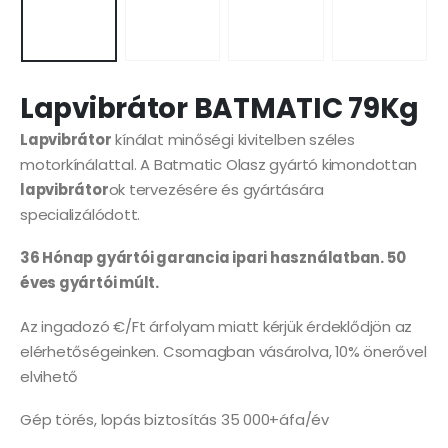
Lapvibrátor BATMATIC 79Kg
Lapvibrátor
kínálat minőségi kivitelben széles
motorkínálattal. A Batmatic Olasz gyártó kimondottan
lapvibrátor
ok tervezésére és gyártására
specializálódott.
36 Hónap gyártói garancia ipari használatban. 50
éves gyártói múlt.
Az ingadozó €/Ft árfolyam miatt kérjük érdeklődjön az
elérhetőségeinken. Csomagban vásárolva, 10% önerővel
elvihető
Gép törés, lopás biztosítás 35 000+áfa/év