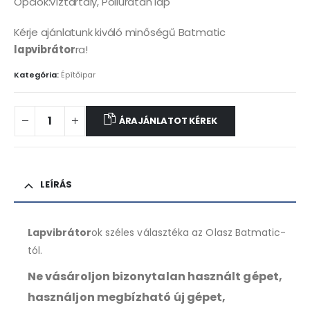
Opciók:víztartály, Poliuratán lap
Kérje ajánlatunk kiváló minőségű Batmatic
lapvibrátor
ra!
Kategória:
Építőipar
ÁRAJÁNLATOT KÉREK
LEÍRÁS
Lapvibrátor
ok széles választéka az Olasz Batmatic-
tól.
Ne vásároljon bizonytalan használt gépet,
használjon megbízható új gépet,