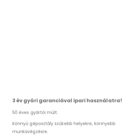
3 év gyári garanciával ipari használatra!
50 éves gyártói múlt.
Könnyű géposztály szűkebb helyekre, könnyebb
munkavégzésre.