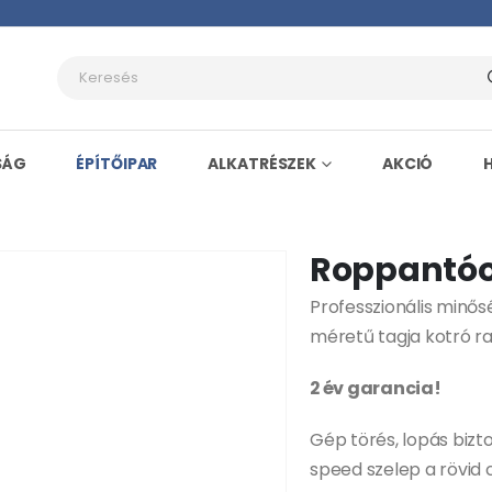
SÁG
ÉPÍTŐIPAR
ALKATRÉSZEK
AKCIÓ
Roppantóol
Professzionális minő
méretű tagja kotró r
2 év garancia!
Gép törés, lopás biz
speed szelep a rövid 