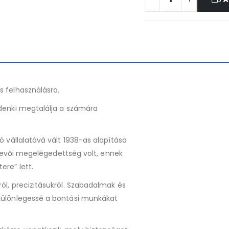
s felhasználásra.
denki megtalálja a számára
 vállalatává vált 1938-as alapítása
 vevői megelégedettség volt, ennek
re” lett.
l, precizitásukról. Szabadalmak és
különlegessé a bontási munkákat