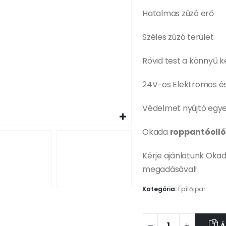
Hatalmas zúzó erő
Széles zúzó terület
Rövid test a könnyű k
24V-os Elektromos és
Védelmet nyújtó egye
Okada
roppantóolló
Kérje ajánlatunk Oka
megadásával!
Kategória:
Építőipar
Á