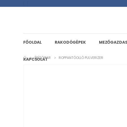
FŐOLDAL
RAKODÓGÉPEK
MEZŐGAZDA
ÉPÍTŐIPAR
ROPPANTÓOLLÓ PULVERIZER
KAPCSOLAT