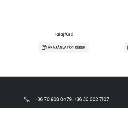
Talajfúró
ÁRAJÁNLATOT KÉREK
+36 70 908 0479, +36 30 662 7107
© egeptari.hu - e-GépTár Kft. Minden jog fenntartva.