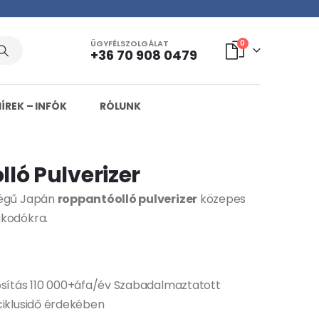
ÜGYFÉLSZOLGÁLAT
0
+36 70 908 0479
HÍREK – INFÓK
RÓLUNK
ló Pulverizer
ségű Japán
roppantóolló pulverizer
közepes
akodókra.
tosítás 110 000+áfa/év Szabadalmaztatott
ciklusidő érdekében