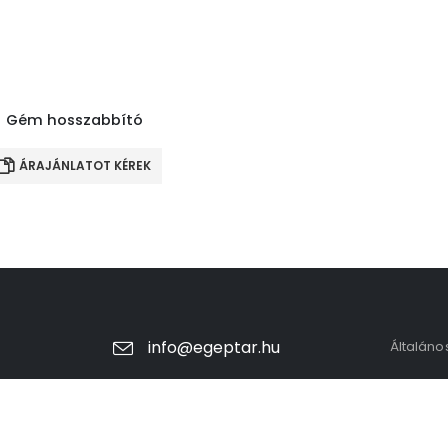
Gém hosszabbító
Raklapvilla
ÁRAJÁNLATOT KÉREK
ÁRAJÁNLATOT KÉRE
info@egeptar.hu
Általáno