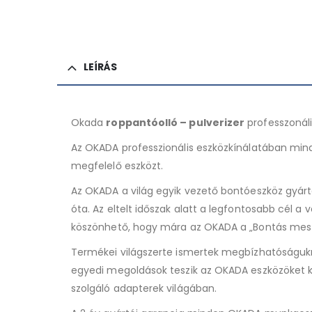
LEÍRÁS
Okada
roppantóolló – pulverizer
professzonáli
Az OKADA professzionális eszközkínálatában min
megfelelő eszközt.
Az OKADA a világ egyik vezető bontóeszköz gyártó
óta. Az eltelt időszak alatt a legfontosabb cél a
köszönhető, hogy mára az OKADA a „Bontás meste
Termékei világszerte ismertek megbízhatóságukró
egyedi megoldások teszik az OKADA eszközöket 
szolgáló adapterek világában.