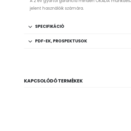
A 2 év gyártói garancia minden OKADA munkaesz
jelent használóik számára.
SPECIFIKÁCIÓ
PDF-EK, PROSPEKTUSOK
KAPCSOLÓDÓ TERMÉKEK