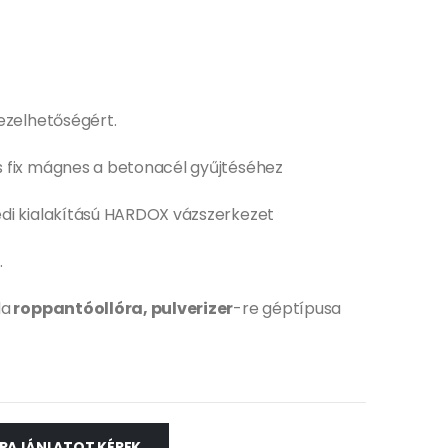
ezelhetőségért.
 fix mágnes a betonacél gyűjtéséhez
di kialakítású HARDOX vázszerkezet
.
da
roppantóollóra, pulverizer
-re géptípusa
RAJÁNLATOT KÉREK