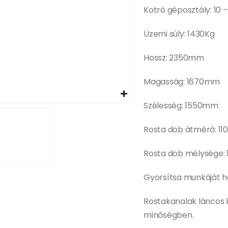
Kotró géposztály: 10 –
Üzemi súly: 1430Kg
Hossz: 2350mm
Magasság: 1670mm
Szélesség: 1550mm
Rosta dob átmérő: 1
Rosta dob mélysége
Gyorsítsa munkáját hel
Rostakanalak láncos
minőségben.