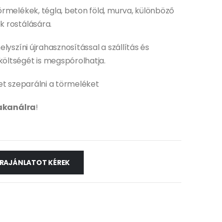
rmelékek, tégla, beton föld, murva, különböző
 rostálására.
lyszíni újrahasznosítással a szállítás és
ltségét is megspórolhatja.
et szeparálni a törmeléket
akanálra
!
RAJÁNLATOT KÉREK