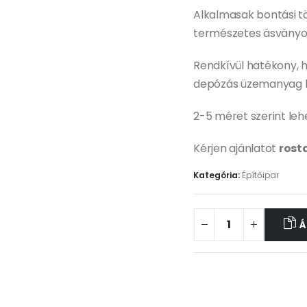
Alkalmasak bontási tö
természetes ásványok
Rendkívül hatékony, he
depózás üzemanyag kö
2-5 méret szerint leh
Kérjen ajánlatot
rost
Kategória:
Építőipar
Á