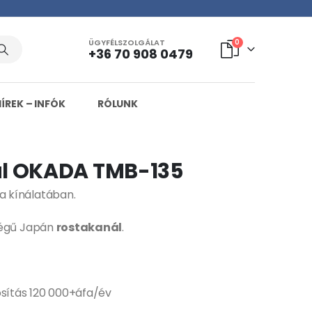
ÜGYFÉLSZOLGÁLAT
0
+36 70 908 0479
HÍREK – INFÓK
RÓLUNK
l OKADA TMB-135
 kínálatában.
ségű Japán
rostakanál
.
osítás 120 000+áfa/év