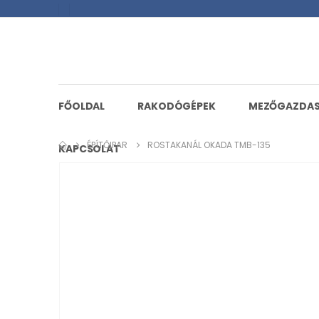
FŐOLDAL
RAKODÓGÉPEK
MEZŐGAZDA
ÉPÍTŐIPAR
ROSTAKANÁL OKADA TMB-135
KAPCSOLAT