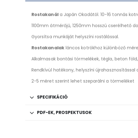
Rostakanál
a Japán Okadától. 10-16 tonnás kotr
1100mm átmérőjű, 1250mm hosszú cserélhető do
Gyorsítsa munkáját helyszíni rostálással.
Rostakanalak
láncos kotrókhoz különböző mér
Alkalmasak bontási törmelékek, tégla, beton föl
Rendkívül hatékony, helyszíni újrahasznosítással
2-5 méret szerint lehet szeparálni a törmeléket
SPECIFIKÁCIÓ
PDF-EK, PROSPEKTUSOK