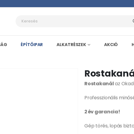
SÁG
ÉPÍTŐIPAR
ALKATRÉSZEK
AKCIÓ
Rostakaná
Rostakanál
az Okada
Professzionális minő
2 év garancia!
Gép törés, lopás bizt