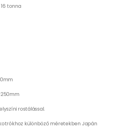
 16 tonna
100mm
: 1250mm
yszíni rostálással.
 kotrókhoz különböző méretekben Japán