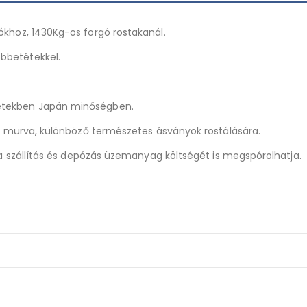
ókhoz, 1430Kg-os forgó rostakanál.
bbetétekkel.
etekben Japán minőségben.
d, murva, különböző természetes ásványok rostálására.
 a szállítás és depózás üzemanyag költségét is megspórolhatja.