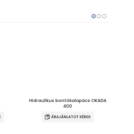
Hidraulikus bontókalapács OKADA
Árok
400
K
ÁRAJÁNLATOT KÉREK