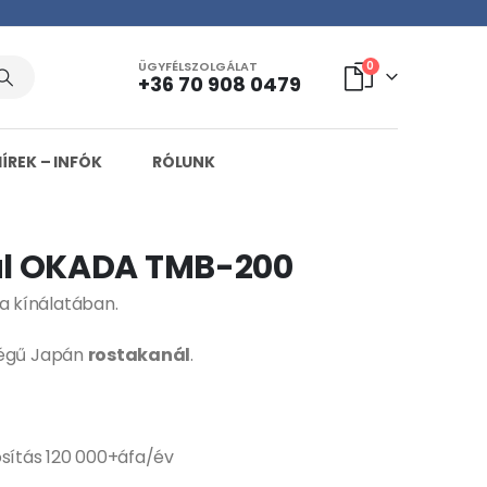
ÜGYFÉLSZOLGÁLAT
0
+36 70 908 0479
HÍREK – INFÓK
RÓLUNK
l OKADA TMB-200
 kínálatában.
ségű Japán
rostakanál
.
osítás 120 000+áfa/év