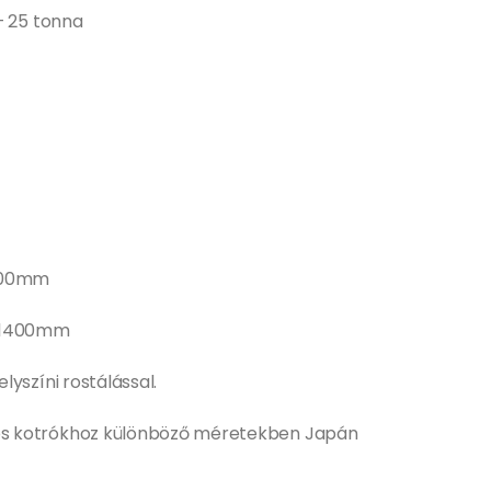
– 25 tonna
1200mm
: 1400mm
yszíni rostálással.
s kotrókhoz különböző méretekben Japán