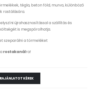
rmelékek, tégla, beton föld, murva, különböző
 rostálására.
lyszíni újrahasznosítással a szállítás és
ltségét is megspórolhatja.
et szeparálni a törmeléket
da
rostakanál
ra!
RAJÁNLATOT KÉREK