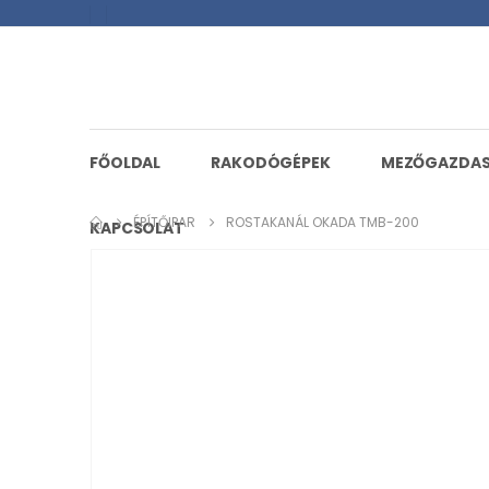
FŐOLDAL
RAKODÓGÉPEK
MEZŐGAZDA
ÉPÍTŐIPAR
ROSTAKANÁL OKADA TMB-200
KAPCSOLAT