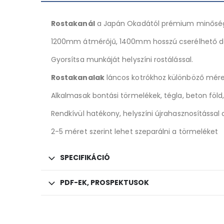
Rostakanál
a Japán Okadától prémium minőség
1200mm átmérőjű, 1400mm hosszú cserélhető d
Gyorsítsa munkáját helyszíni rostálással.
Rostakanalak
láncos kotrókhoz különböző mér
Alkalmasak bontási törmelékek, tégla, beton föl
Rendkívül hatékony, helyszíni újrahasznosítással
2-5 méret szerint lehet szeparálni a törmeléket
SPECIFIKÁCIÓ
PDF-EK, PROSPEKTUSOK