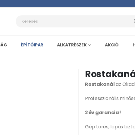
SÁG
ÉPÍTŐIPAR
ALKATRÉSZEK
AKCIÓ
Rostakaná
Rostakanál
az Okada
Professzionális minő
2 év garancia!
Gép törés, lopás bizt