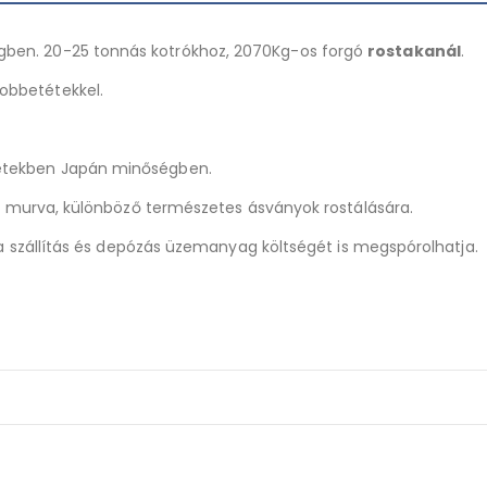
ben. 20-25 tonnás kotrókhoz, 2070Kg-os forgó
rostakanál
.
obbetétekkel.
etekben Japán minőségben.
d, murva, különböző természetes ásványok rostálására.
 a szállítás és depózás üzemanyag költségét is megspórolhatja.