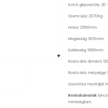
Kotró géposztály: 20 
Üzemi súly: 2070Kg
Hossz: 2580mm
Magasság: 1835mm
Szélesség: 1680mm
Rosta dob átmérő: 
Rosta dob mélysége
Gyorsítsa munkáját hel
Rostakanalak
lánco
minőségben.