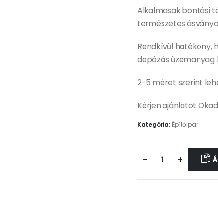
Alkalmasak bontási tö
természetes ásványok
Rendkívül hatékony, he
depózás üzemanyag kö
2-5 méret szerint leh
Kérjen ajánlatot Oka
Kategória:
Építőipar
Á