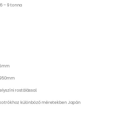
 6 – 9 tonna
815mm
: 950mm
yszíni rostálással.
 kotrókhoz különböző méretekben Japán