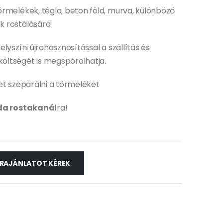
rmelékek, tégla, beton föld, murva, különböző
 rostálására.
lyszíni újrahasznosítással a szállítás és
ltségét is megspórolhatja.
et szeparálni a törmeléket
a rostakanál
ra!
RAJÁNLATOT KÉREK