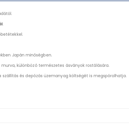
dától.
ál
.
betétekkel.
tekben Japán minőségben.
d, murva, különböző természetes ásványok rostálására.
 a szállítás és depózás üzemanyag költségét is megspórolhatja.