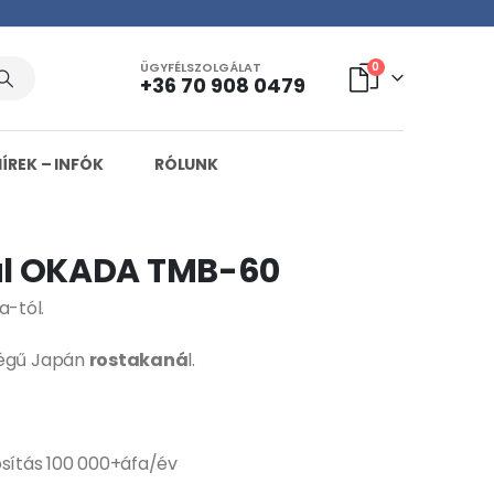
ÜGYFÉLSZOLGÁLAT
0
+36 70 908 0479
HÍREK – INFÓK
RÓLUNK
l OKADA TMB-60
-tól.
ségű Japán
rostakaná
l.
osítás 100 000+áfa/év