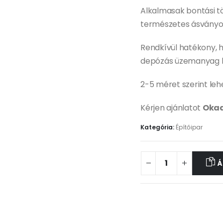
Alkalmasak bontási tö
természetes ásványok
Rendkívül hatékony, he
depózás üzemanyag kö
2-5 méret szerint leh
Kérjen ajánlatot
Okad
Kategória:
Építőipar
Á