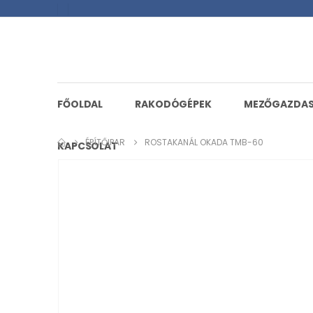
FŐOLDAL
RAKODÓGÉPEK
MEZŐGAZDA
ÉPÍTŐIPAR
ROSTAKANÁL OKADA TMB-60
KAPCSOLAT