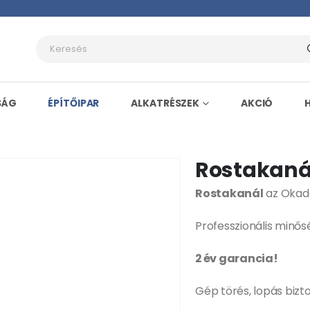
SÁG
ÉPÍTŐIPAR
ALKATRÉSZEK
AKCIÓ
Rostakaná
Rostakanál
az Okada
Professzionális minő
2 év garancia!
Gép törés, lopás bizt