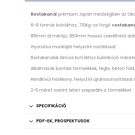
Rostakaná
l prémium Japán minőségben az Oka
6-9 tonnás kotrókhoz, 710Kg-os forgó
rostakan
815mm átmérőjű, 950mm hosszú cserélhető dob
Gyorsítsa munkáját helyszíni rostálással.
Rostakanalak láncos kotrókhoz különböző mére
Alkalmasak bontási törmelékek, tégla, beton föl
Rendkívül hatékony, helyszíni újrahasznosítással
2-5 méret szerint lehet szeparálni a törmeléket
SPECIFIKÁCIÓ
PDF-EK, PROSPEKTUSOK