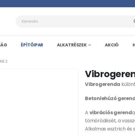
SÁG
ÉPÍTŐIPAR
ALKATRÉSZEK
AKCIÓ
NE 2
Vibrogere
Vibrogerenda
különf
Betonlehúzó geren
A
vibrációs gerend
a
tömörödését, a vassz
Alkalmas esztrich és 