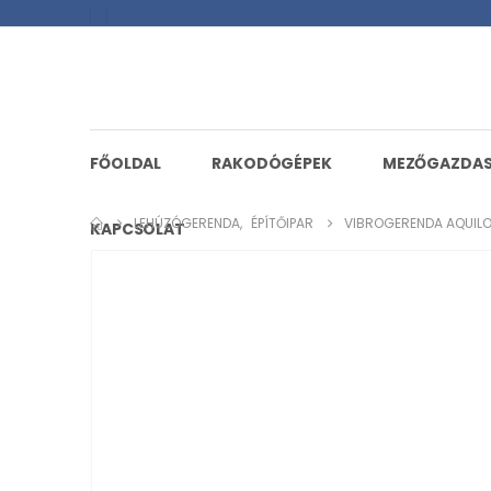
FŐOLDAL
RAKODÓGÉPEK
MEZŐGAZDA
LEHÚZÓGERENDA
,
ÉPÍTŐIPAR
VIBROGERENDA AQUILO
KAPCSOLAT