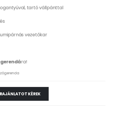
fogantyúval, tartó vállpánttal
és
gumipárnás vezetőkar
ogerendá
ra!
úzógerenda
RAJÁNLATOT KÉREK