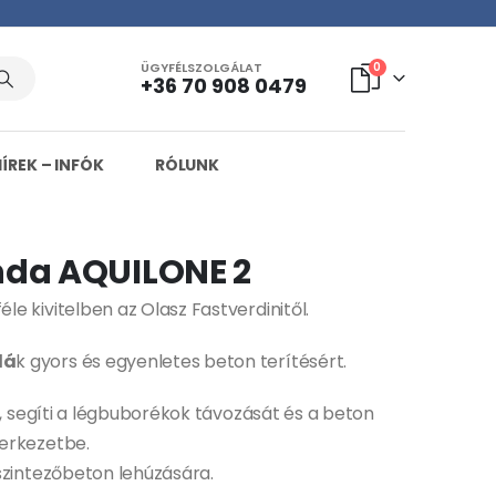
ÜGYFÉLSZOLGÁLAT
0
+36 70 908 0479
HÍREK – INFÓK
RÓLUNK
nda AQUILONE 2
éle kivitelben az Olasz Fastverdinitől.
dá
k gyors és egyenletes beton terítésért.
, segíti a légbuborékok távozását és a beton
erkezetbe.
szintezőbeton lehúzására.