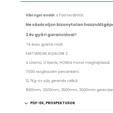
Vibrogerendá
k a Fastverdinitől.
Ne vásároljon bizonytalan használtgépe
2 év gyári garanciával!
74 éves gyártói múlt.
FASTVERDINI AQUILONE 2
4 ütemű, 1,1 lóerős, HONDA motor meghajtással.
7000 rezgésszám percenként.
12,7Kg-os súly gerenda nélkül.
1500mm, 2000mm, 2500mm, 3000mm gerendamér
PDF-EK, PROSPEKTUSOK