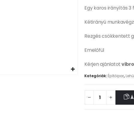
Egy karos irányítás 3 
Kétirányú munkavégz
Rezgés csökkentett 
Emelőfül
Kérjen ajánlatot
vibr
Kategóriák:
Építőipar
,
Leh
Á