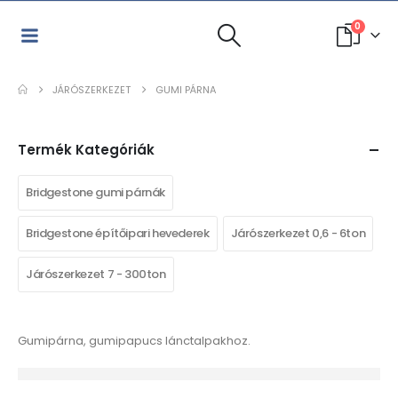
0
JÁRÓSZERKEZET
GUMI PÁRNA
Termék Kategóriák
Bridgestone gumi párnák
Bridgestone építőipari hevederek
Járószerkezet 0,6 - 6ton
Járószerkezet 7 - 300ton
Gumipárna, gumipapucs lánctalpakhoz.