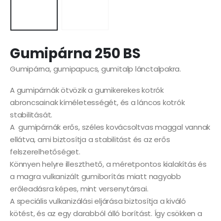
Gumipárna 250 BS
Gumipárna, gumipapucs, gumitalp lánctalpakra.
A gumipárnák ötvözik a gumikerekes kotrók
abroncsainak kíméletességét, és a láncos kotrók
stabilitását.
A gumipárnák erős, széles kovácsoltvas maggal vannak
ellátva, ami biztosítja a stabilitást és az erős
felszerelhetőséget.
Könnyen helyre illeszthető, a méretpontos kialakítás és
a magra vulkanizált gumiborítás miatt nagyobb
erőleadásra képes, mint versenytársai.
A speciális vulkanizálási eljárása biztosítja a kiváló
kötést, és az egy darabból álló borítást. Így csökken a