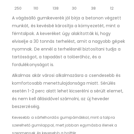
250
110
138
30
38
12
A vágásálló gumikeverék jól bírja a betonon végzett
munkát, és kevésbé károsítja a környezetét, mint a
fémtalpak. A keveréket úgy alakították ki, hogy
elviselje a 30 tonnás terhelést, amit a nagyobb gépek
nyomnak. De ennél a terhelésnél biztosítani tudja a
tartósságot, a tapadást a tolóerőhöz, és a
fordulékonyságot is.
Alkalmas akár városi alkalmazásra a csendesebb és
komfortosabb menettulajdonsága miatt. Sérülés
esetén 1-2 perc alatt lehet kicserélni a sérült elemet,
és nem kell állásidővel számolni, az új heveder
beszerzéséig.
Kevesebb a sárfelhordás gumipárnákkal, mint a talpra
szerelhető gumilappal, mert jobban egymásba illenek a
szegmensek, és kevesebb a holttér.