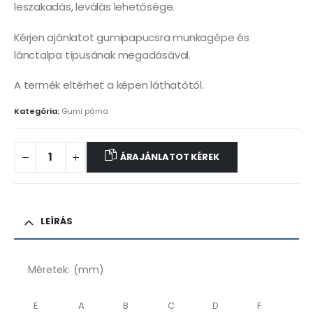
leszakadás, leválás lehetősége.
Kérjen ajánlatot gumipapucsra munkagépe és
lánctalpa típusának megadásával.
A termék eltérhet a képen láthatótól.
Kategória:
Gumi párna
ÁRAJÁNLATOT KÉREK
LEÍRÁS
Méretek: (mm)
E
A
B
C
D
F