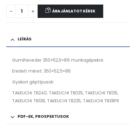
ÁRAJÁNLATOT KÉREK
LEÍRÁS
Gumiheveder 350×52,5×86 munkagépekre.
Eredeti méret: 350×52,5×86
Gyakori géptípusok:
TAKEUCHI TB240, TAKEUCHI TB035, TAKEUCHI TB135,
TAKEUCHI TB138, TAKEUCHI TB235, TAKEUCHI TB38FR
PDF-EK, PROSPEKTUSOK