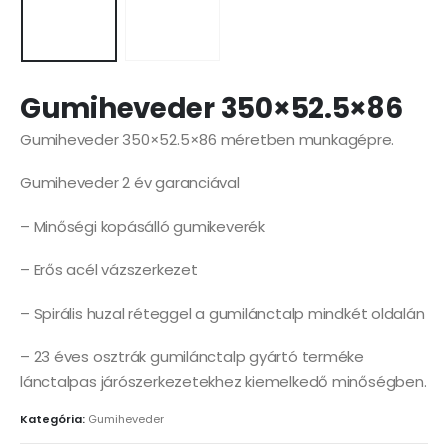
Gumiheveder 350×52.5×86
Gumiheveder 350×52.5×86 méretben munkagépre.
Gumiheveder 2 év garanciával
– Minőségi kopásálló gumikeverék
– Erős acél vázszerkezet
– Spirális huzal réteggel a gumilánctalp mindkét oldalán
– 23 éves osztrák gumilánctalp gyártó terméke
lánctalpas járószerkezetekhez kiemelkedő minőségben.
Kategória:
Gumiheveder