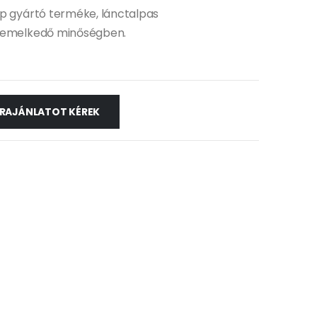
lp gyártó terméke, lánctalpas
kiemelkedő minőségben.
RAJÁNLATOT KÉREK