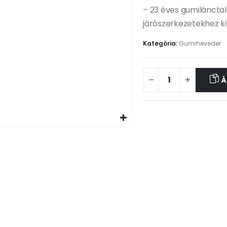
– 23 éves gumiláncta
járószerkezetekhez 
Kategória:
Gumiheveder
Á