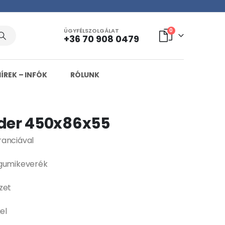
ÜGYFÉLSZOLGÁLAT
0
+36 70 908 0479
HÍREK – INFÓK
RÓLUNK
er 450x86x55
ranciával
 gumikeverék
zet
el