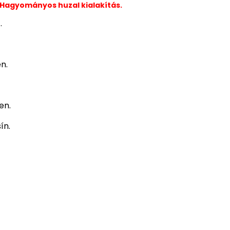
Hagyományos huzal kialakítás.
.
n.
en.
ín.