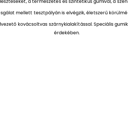
sztéseket, a természetes és szintetikus gumival, a szénn
izsgálat mellett tesztpályán is elvégzik, életszerű körü
 elvezető kovácsoltvas szárnykialakítással. Speciális gu
érdekében.