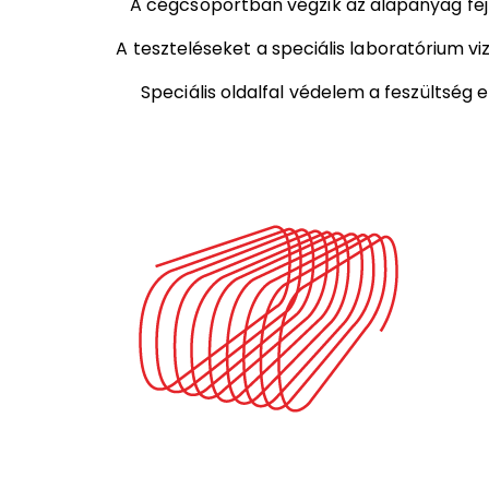
A cégcsoportban végzik az alapanyag fejle
A teszteléseket a speciális laboratórium v
Speciális oldalfal védelem a feszültség