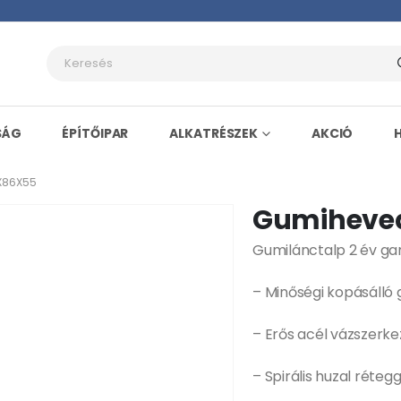
SÁG
ÉPÍTŐIPAR
ALKATRÉSZEK
AKCIÓ
X86X55
Gumiheved
Gumilánctalp 2 év ga
– Minőségi kopásálló
– Erős acél vázszerke
– Spirális huzal rétegg