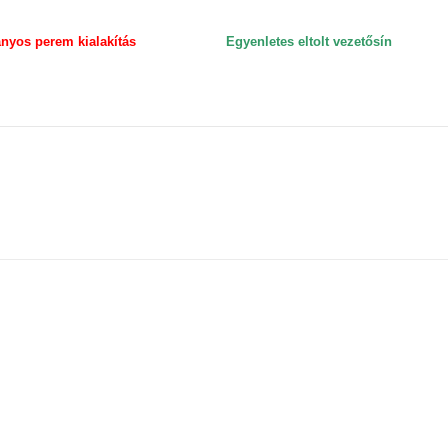
yos perem kialakítás
Egyenletes e
ltolt vezetősín