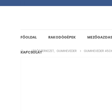
FŐOLDAL
RAKODÓGÉPEK
MEZŐGAZDA
JÁRÓSZERKEZET
,
GUMIHEVEDER
GUMIHEVEDER 450
KAPCSOLAT