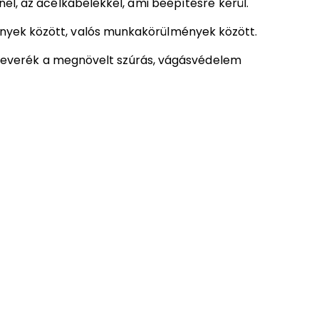
el, az acélkábelekkel, ami beépítésre kerül.
lmények között, valós munkakörülmények között.
mikeverék a megnövelt szúrás, vágásvédelem