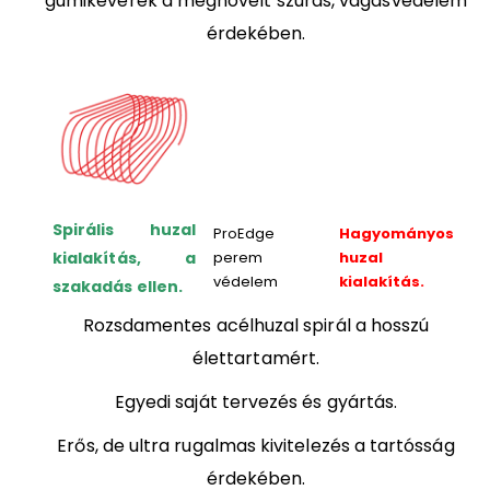
gumikeverék a megnövelt szúrás, vágásvédelem
érdekében.
Spirális huzal
ProEdge
Hagyományos
kialakítás, a
perem
huzal
védelem
kialakítás.
szakadás ellen.
Rozsdamentes acélhuzal spirál a hosszú
élettartamért.
Egyedi saját tervezés és gyártás.
Erős, de ultra rugalmas kivitelezés a tartósság
érdekében.