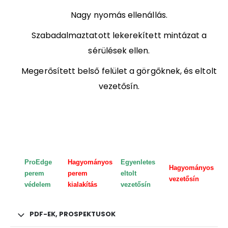
Nagy nyomás ellenállás.
Szabadalmaztatott lekerekített mintázat a
sérülések ellen.
Megerősített belső felület a görgőknek, és eltolt
vezetősín.
ProEdge
Hagyományos
Egyenletes
Hagyományos
perem
perem
e
ltolt
vezetősín
védelem
kialakítás
vezetősín
PDF-EK, PROSPEKTUSOK