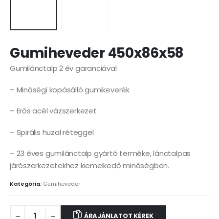
Gumiheveder 450x86x58
Gumilánctalp 2 év garanciával
– Minőségi kopásálló gumikeverék
– Erős acél vázszerkezet
– Spirális huzal réteggel
– 23 éves gumilánctalp gyártó terméke, lánctalpas
járószerkezetekhez kiemelkedő minőségben.
Kategória:
Gumiheveder
ÁRAJÁNLATOT KÉREK