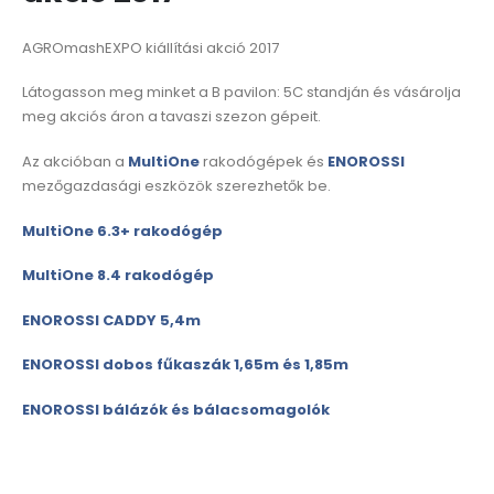
AGROmashEXPO kiállítási akció 2017
Látogasson meg minket a B pavilon: 5C standján és vásárolja
meg akciós áron a tavaszi szezon gépeit.
Az akcióban a
MultiOne
rakodógépek és
ENOROSSI
mezőgazdasági eszközök szerezhetők be.
MultiOne 6.3+ rakodógép
MultiOne 8.4 rakodógép
ENOROSSI CADDY 5,4m
ENOROSSI dobos fűkaszák 1,65m és 1,85m
ENOROSSI bálázók és bálacsomagolók