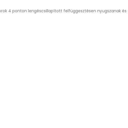
orok 4 ponton lengéscsillapított felfüggesztésen nyugszanak é
.