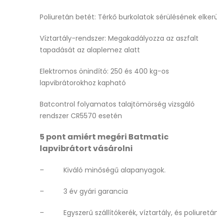
Poliuretán betét: Térkő burkolatok sérülésének elke
Víztartály-rendszer: Megakadályozza az aszfalt
tapadását az alaplemez alatt
Elektromos önindító: 250 és 400 kg-os
lapvibrátorokhoz kapható
Batcontrol folyamatos talajtömörség vizsgáló
rendszer CR5570 esetén
5 pont amiért megéri Batmatic
lapvibrátort vásárolni
– Kiváló minőségű alapanyagok.
– 3 év gyári garancia
– Egyszerű szállítókerék, víztartály, és poliuretán