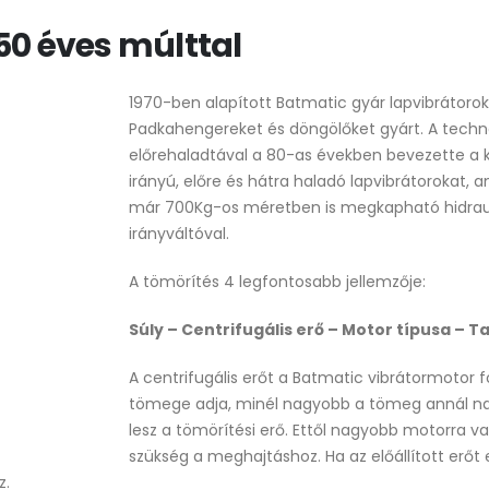
50 éves múlttal
1970-ben alapított Batmatic gyár lapvibrátorok
Padkahengereket és döngölőket gyárt. A techn
előrehaladtával a 80-as években bevezette a 
irányú, előre és hátra haladó lapvibrátorokat, 
már 700Kg-os méretben is megkapható hidrau
irányváltóval.
A tömörítés 4 legfontosabb jellemzője:
Súly – Centrifugális erő – Motor típusa – T
A centrifugális erőt a Batmatic vibrátormotor 
tömege adja, minél nagyobb a tömeg annál n
lesz a tömörítési erő. Ettől nagyobb motorra v
szükség a meghajtáshoz. Ha az előállított erőt
z.