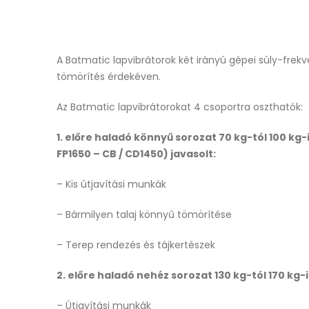
A Batmatic lapvibrátorok két irányú gépei súly-frek
tömörítés érdekéven.
Az Batmatic lapvibrátorokat 4 csoportra oszthatók:
1. előre haladó könnyű sorozat 70 kg-tól 100 kg-
FP1650 – CB / CD1450) javasolt:
– Kis útjavítási munkák
– Bármilyen talaj könnyű tömörítése
– Terep rendezés és tájkertészek
2. előre haladó nehéz sorozat 130 kg-tól 170 kg-i
– Útjavítási munkák