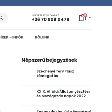
ÜGYFÉLSZOLGÁLAT
0
+36 70 908 0479
HÍREK – INFÓK
RÓLUNK
Népszerű bejegyzések
Széchenyi Terv Plusz
támogatás
XXIX. Alföldi Állattenyésztési
és Mezőgazda napok 2022
Tangazdasági Gép Bemutató