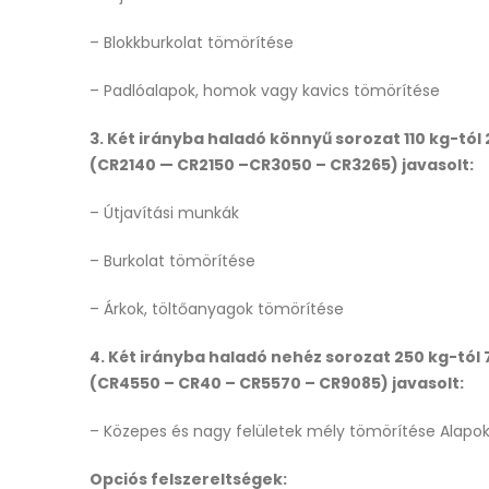
– Blokkburkolat tömörítése
– Padlóalapok, homok vagy kavics tömörítése
3. Két irányba haladó könnyű sorozat 110 kg-tól
(CR2140 — CR2150 –CR3050 – CR3265) javasolt:
– Útjavítási munkák
– Burkolat tömörítése
– Árkok, töltőanyagok tömörítése
4. Két irányba haladó nehéz sorozat 250 kg-tól 
(CR4550 – CR40 – CR5570 – CR9085) javasolt:
– Közepes és nagy felületek mély tömörítése Alapok
Opciós felszereltségek: