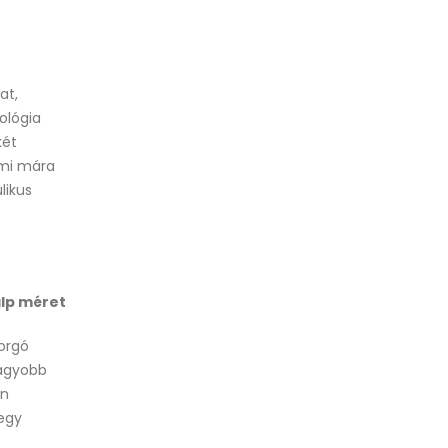
at,
ológia
két
ami mára
likus
alp méret
forgó
agyobb
an
 egy