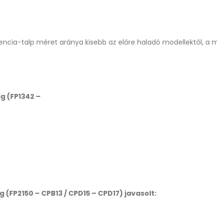
vencia-talp méret aránya kisebb az előre haladó modellektől, a
ig (FP1342 –
g (FP2150 – CPB13 / CPD15 – CPD17) javasolt: