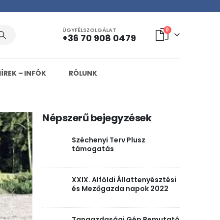
ÜGYFÉLSZOLGÁLAT
0
+36 70 908 0479
HÍREK – INFÓK
RÓLUNK
Népszerű bejegyzések
Széchenyi Terv Plusz
támogatás
XXIX. Alföldi Állattenyésztési
és Mezőgazda napok 2022
Tangazdasági Gép Bemutató