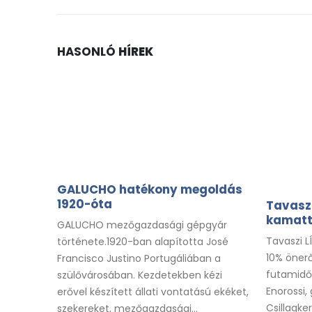
HASONLÓ
HÍREK
GALUCHO hatékony megoldás
1920-óta
Tavaszi
kamatt
GALUCHO mezőgazdasági gépgyár
Tavaszi L
története.1920-ban alapította José
10% önerő
Francisco Justino Portugáliában a
futamidő
szülővárosában. Kezdetekben kézi
Enorossi,
erővel készített állati vontatású ekéket,
Csillagke
szekereket, mezőgazdasági...