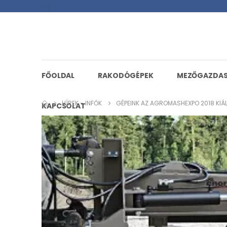
FŐOLDAL
RAKODÓGÉPEK
MEZŐGAZDA
HÍREK - INFŐK
GÉPEINK AZ AGROMASHEXPO 2018 KIÁ
KAPCSOLAT