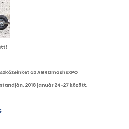
att!
aeszközeinket az AGROmashEXPO
standján, 2018 január 24-27 között.
s