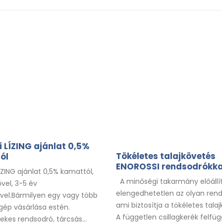
 LÍZING ajánlat 0,5%
Tökéletes talajkövetés
ól
ENOROSSI rendsodrókka
ÍZING ajánlat 0,5% kamattól,
A minőségi takarmány előállí
vel, 3-5 év
elengedhetetlen az olyan rend
vel.Bármilyen egy vagy több
ami biztosítja a tökéletes talaj
 gép vásárlása estén.
A független csillagkerék felfü
rekes rendsodró, tárcsás...