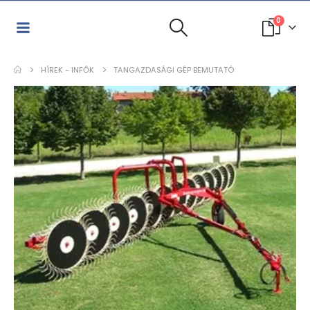
0
HÍREK - INFŐK
TANGAZDASÁGI GÉP BEMUTATÓ