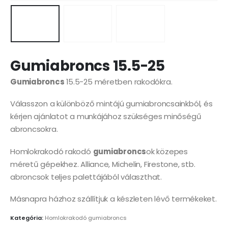
Gumiabroncs 15.5-25
Gumiabroncs
15.5-25 méretben rakodókra.
Válasszon a különböző mintájú gumiabroncsainkból, és
kérjen ajánlatot a munkájához szükséges minőségű
abroncsokra.
Homlokrakodó rakodó
gumiabroncs
ok közepes
méretű gépekhez. Alliance, Michelin, Firestone, stb.
abroncsok teljes palettájából választhat.
Másnapra házhoz szállítjuk a készleten lévő termékeket.
Kategória:
Homlokrakodó gumiabroncs