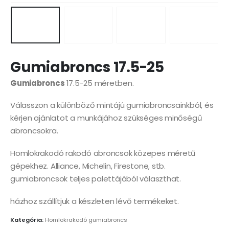
Gumiabroncs 17.5-25
Gumiabroncs
17.5-25 méretben.
Válasszon a különböző mintájú gumiabroncsainkból, és
kérjen ajánlatot a munkájához szükséges minőségű
abroncsokra.
Homlokrakodó rakodó abroncsok közepes méretű
gépekhez. Alliance, Michelin, Firestone, stb.
gumiabroncsok teljes palettájából választhat.
házhoz szállítjuk a készleten lévő termékeket.
Kategória:
Homlokrakodó gumiabroncs