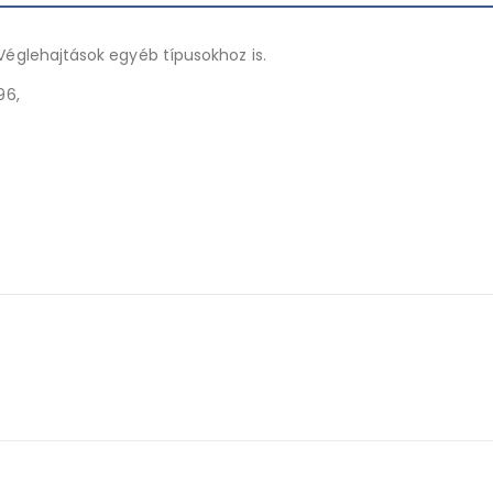
Véglehajtások egyéb típusokhoz is.
96,