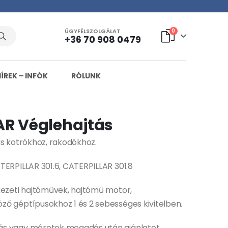
ÜGYFÉLSZOLGÁLAT
0
+36 70 908 0479
HÍREK – INFÓK
RÓLUNK
AR Véglehajtás
ás kotrókhoz, rakodókhoz.
TERPILLAR 301.6, CATERPILLAR 301.8
kezeti hajtóművek, hajtómű motor,
ző géptípusokhoz 1 és 2 sebességes kivitelben.
ás vagy méretek megadás után ajánlatot