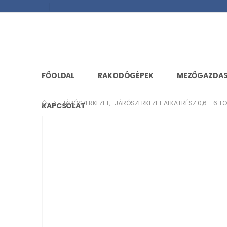
FŐOLDAL
RAKODÓGÉPEK
MEZŐGAZDA
JÁRÓSZERKEZET
,
JÁRÓSZERKEZET ALKATRÉSZ 0,6 - 6 T
KAPCSOLAT