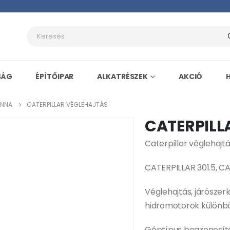
SÁG
ÉPÍTŐIPAR
ALKATRÉSZEK
AKCIÓ
ONNA
CATERPILLAR VÉGLEHAJTÁS
CATERPILL
Caterpillar véglehajt
CATERPILLAR 301.5, CA
Véglehajtás, járószer
hidromotorok különbö
Géptípus beazonosít