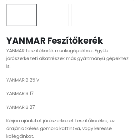
YANMAR Feszítőkerék
YANMAR feszítőkerék munkagépekhez. Egyáb
járószerkezeti alkatrészek más gyártmányú gépekhez
is.
YANMAR B 25 V
YANMAR B 17
YANMAR B 27
Kérjen ajánlatot járószerkezet feszítőkerékre, az
árajánlatkérés gombra kattintva, vagy keresse
kollégáinkat.