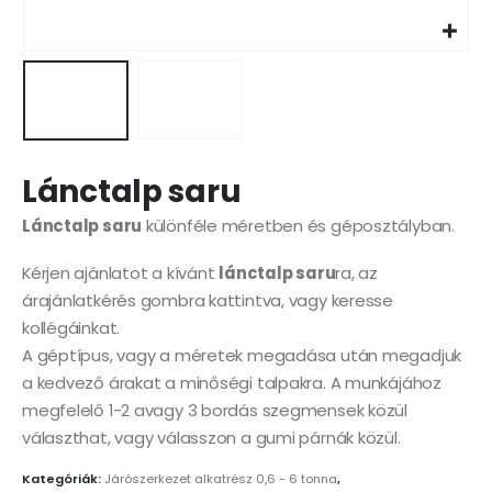
Lánctalp saru
Lánctalp saru
különféle méretben és géposztályban.
Kérjen ajánlatot a kívánt
lánctalp saru
ra, az
árajánlatkérés gombra kattintva, vagy keresse
kollégáinkat.
A géptípus, vagy a méretek megadása után megadjuk
a kedvező árakat a minőségi talpakra. A munkájához
megfelelő 1-2 avagy 3 bordás szegmensek közül
választhat, vagy válasszon a gumi párnák közül.
Kategóriák:
Járószerkezet alkatrész 0,6 - 6 tonna
,