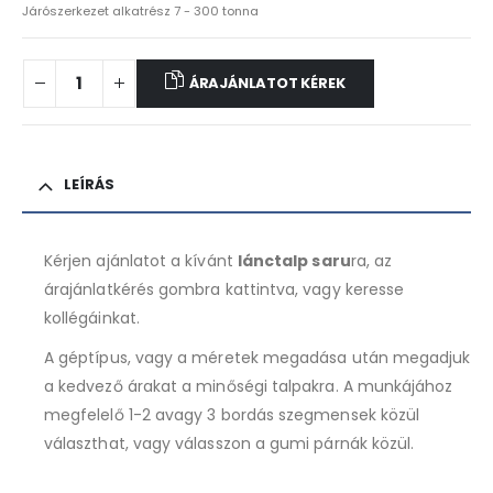
Járószerkezet alkatrész 7 - 300 tonna
ÁRAJÁNLATOT KÉREK
LEÍRÁS
Kérjen ajánlatot a kívánt
lánctalp saru
ra, az
árajánlatkérés gombra kattintva, vagy keresse
kollégáinkat.
A géptípus, vagy a méretek megadása után megadjuk
a kedvező árakat a minőségi talpakra. A munkájához
megfelelő 1-2 avagy 3 bordás szegmensek közül
választhat, vagy válasszon a gumi párnák közül.