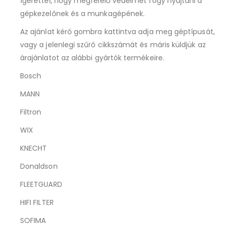
ígérettel, hogy megfelelő védelmet fogy nyújtani a
gépkezelőnek és a munkagépének.
Az ajánlat kérő gombra kattintva adja meg géptípusát,
vagy a jelenlegi szűrő cikkszámát és máris küldjük az
árajánlatot az alábbi gyártók termékeire.
Bosch
MANN
Filtron
WIX
KNECHT
Donaldson
FLEETGUARD
HIFI FILTER
SOFIMA