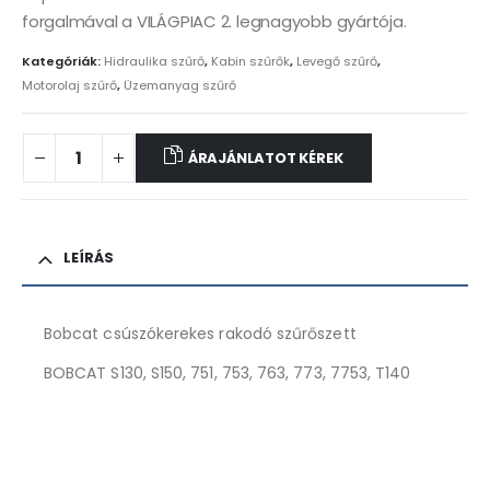
forgalmával a VILÁGPIAC 2. legnagyobb gyártója.
Kategóriák:
Hidraulika szűrő
,
Kabin szűrők
,
Levegő szűrő
,
Motorolaj szűrő
,
Üzemanyag szűrő
ÁRAJÁNLATOT KÉREK
LEÍRÁS
Bobcat csúszókerekes rakodó szűrőszett
BOBCAT S130, S150, 751, 753, 763, 773, 7753, T140