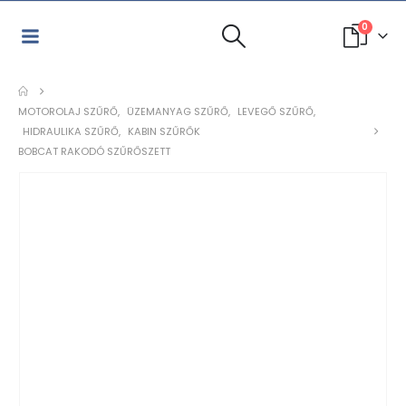
0
MOTOROLAJ SZŰRŐ
,
ÜZEMANYAG SZŰRŐ
,
LEVEGŐ SZŰRŐ
,
HIDRAULIKA SZŰRŐ
,
KABIN SZŰRŐK
BOBCAT RAKODÓ SZŰRŐSZETT