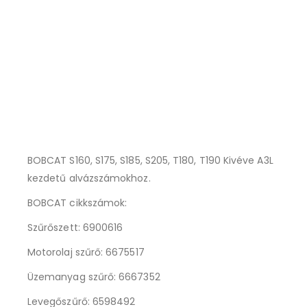
BOBCAT S160, S175, S185, S205, T180, T190 Kivéve A3L
kezdetű alvázszámokhoz.
BOBCAT cikkszámok:
Szűrőszett: 6900616
Motorolaj szűrő: 6675517
Üzemanyag szűrő: 6667352
Levegőszűrő: 6598492