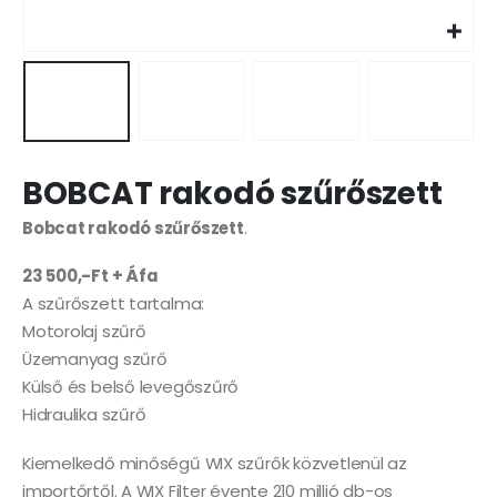
BOBCAT rakodó szűrőszett
Bobcat rakodó szűrőszett
.
23 500,-Ft + Áfa
A szűrőszett tartalma:
Motorolaj szűrő
Üzemanyag szűrő
Külső és belső levegőszűrő
Hidraulika szűrő
Kiemelkedő minőségű WIX szűrők közvetlenül az
importőrtől. A WIX Filter évente 210 millió db-os