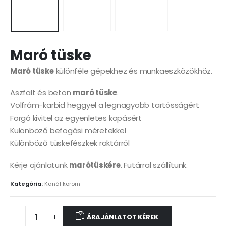
Maró tüske
Maró tüske
különféle gépekhez és munkaeszközökhöz.
Aszfalt és beton
maró tüske
.
Volfrám-karbid heggyel a legnagyobb tartósságért
Forgó kivitel az egyenletes kopásért
Különböző befogási méretekkel
Különböző tüskefészkek raktárról
Kérje ajánlatunk
marótüskére
. Futárral szállítunk.
Kategória:
Kanál köröm
ÁRAJÁNLATOT KÉREK