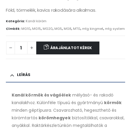
Föld, törmelék, kavics rakodására alkalmas.
Kategória:
Kanál köröm
Címkék:
MG10
,
MG15
,
MG20
,
MG5
,
MG8
,
MTG
,
mtg kingmet
,
mtg system
ÁRAJÁNLATOT KÉREK
LEÍRÁS
Kanál körmök és vágóélek
mélyásó- és rakodó
kanalakhoz. Különféle típusú és gyártmányú
körmök
minden géptípusra. Csavarozható, hegeszthető és
körömtartós
körömhegyek
biztosítókkal, csavarokkal,
anyákkal. Raktárkészletünkön megtalálhatók a