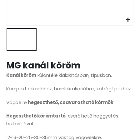
MG kanál köröm
Kanálköröm
különféle kialakításban, típusban.
Kompakt rakodóhoz, homlokrakodóhoz, kotrógépekhez.
Vágóélre
hegeszthető, csavarozható körmök
Hegeszthető körömtartó
, cserélhető heggyel és
biztosítóval.
12-16-20-25-30-35mm vastag vágóélekre.