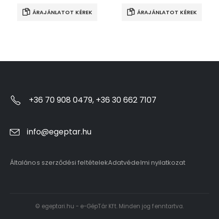
ÁRAJÁNLATOT KÉREK
ÁRAJÁNLATOT KÉREK
+36 70 908 0479, +36 30 662 7107
info@egeptar.hu
Általános szerződési feltételek
Adatvédelmi nyilatkozat
© egeptari.hu - e-GépTár Kft. Minden jog fenntartva.