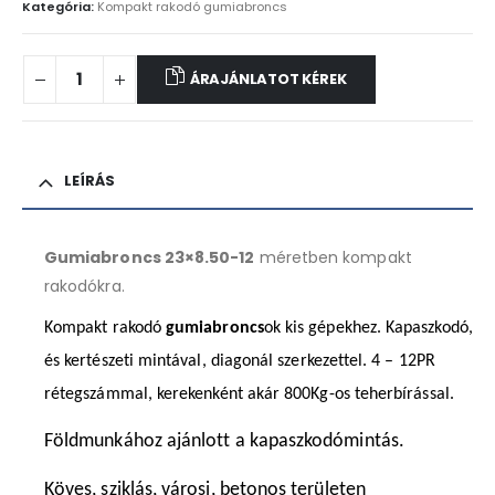
Kategória:
Kompakt rakodó gumiabroncs
ÁRAJÁNLATOT KÉREK
LEÍRÁS
Gumiabroncs 23×8.50-12
méretben kompakt
rakodókra.
Kompakt rakodó
gumiabroncs
ok kis gépekhez. Kapaszkodó,
és kertészeti mintával, diagonál szerkezettel. 4 – 12PR
rétegszámmal, kerekenként akár 800Kg-os teherbírással.
Földmunkához ajánlott a kapaszkodómintás.
Köves, sziklás, városi, betonos területen