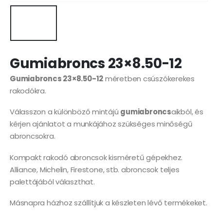
Gumiabroncs 23×8.50-12
Gumiabroncs 23×8.50-12
méretben csúszókerekes
rakodókra.
Válasszon a különböző mintájú
gumiabroncs
aikból, és
kérjen ajánlatot a munkájához szükséges minőségű
abroncsokra.
Kompakt rakodó abroncsok kisméretű gépekhez.
Alliance, Michelin, Firestone, stb. abroncsok teljes
palettájából választhat.
Másnapra házhoz szállítjuk a készleten lévő termékeket.