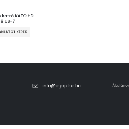
s kotró KATO HD
8 US-7
ÁNLATOT KÉREK
info@egeptar.hu
Általáno