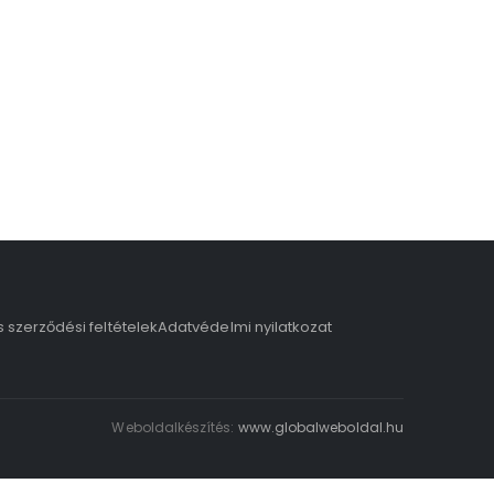
s szerződési feltételek
Adatvédelmi nyilatkozat
Weboldalkészítés:
www.globalweboldal.hu