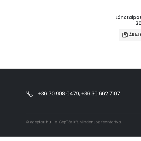
Lánctalpa
30
ÁRAJ
+36 70 908 0479, +36 30 662 7107
© egeptari.hu - e-GépTár Kft. Minden jog fenntartva.