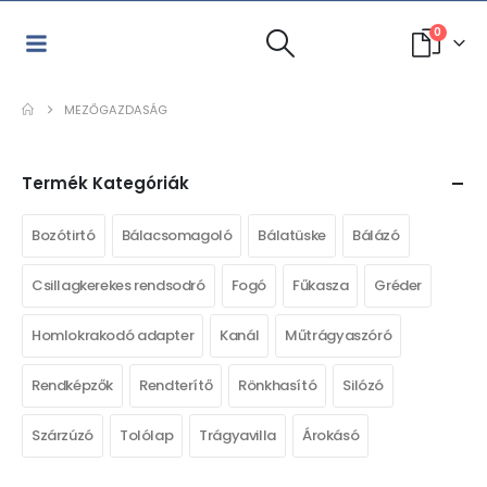
0
MEZŐGAZDASÁG
Termék Kategóriák
Bozótirtó
Bálacsomagoló
Bálatüske
Bálázó
Csillagkerekes rendsodró
Fogó
Fűkasza
Gréder
Homlokrakodó adapter
Kanál
Műtrágyaszóró
Rendképzők
Rendterítő
Rönkhasító
Silózó
Szárzúzó
Tolólap
Trágyavilla
Árokásó