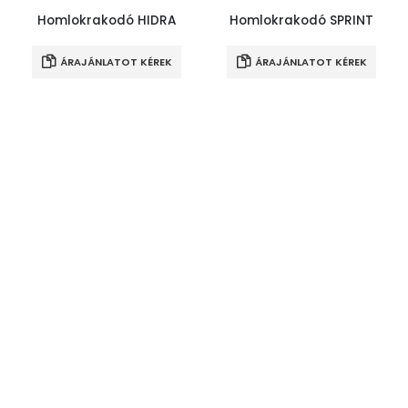
Homlokrakodó HIDRA
Homlokrakodó SPRINT
ÁRAJÁNLATOT KÉREK
ÁRAJÁNLATOT KÉREK
Két rotoros rendképző
Könnyűanyag kanál
ÁRAJÁNLATOT KÉREK
ÁRAJÁNLATOT KÉREK