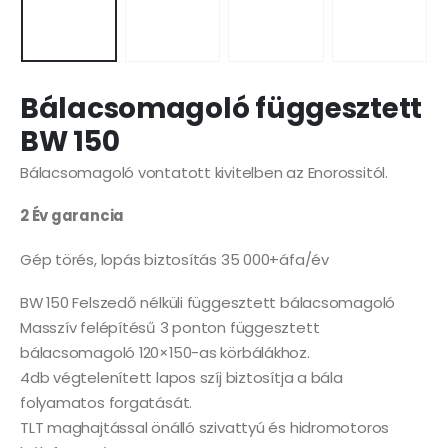
Bálacsomagoló függesztett
BW 150
Bálacsomagoló vontatott kivitelben az Enorossitól.
2 Év garancia
Gép törés, lopás biztosítás 35 000+áfa/év
BW 150 Felszedő nélküli függesztett bálacsomagoló
Masszív felépítésű 3 ponton függesztett
bálacsomagoló 120×150-as körbálákhoz.
4db végtelenített lapos szíj biztosítja a bála
folyamatos forgatását.
TLT maghajtással önálló szivattyú és hidromotoros