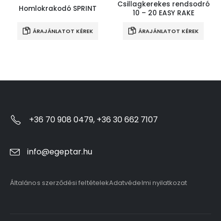
Csillagkerekes rendsodró
Homlokrakodó SPRINT
10 – 20 EASY RAKE
ÁRAJÁNLATOT KÉREK
ÁRAJÁNLATOT KÉREK
+36 70 908 0479, +36 30 662 7107
info@egeptar.hu
Általános szerződési feltételek
Adatvédelmi nyilatkozat