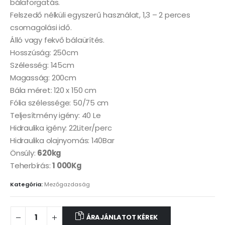
bálaforgatás.
Felszedő nélküli egyszerű használat, 1,3 – 2 perces
csomagolási idő.
Álló vagy fekvő bálaürítés.
Hosszúság: 250cm
Szélesség: 145cm
Magasság: 200cm
Bála méret: 120 x 150 cm
Fólia szélessége: 50/75 cm
Teljesítmény igény: 40 Le
Hidraulika igény: 22Liter/perc
Hidraulika olajnyomás: 140Bar
Önsúly:
620kg
Teherbírás:
1 000Kg
Kategória:
Mezőgazdaság
ÁRAJÁNLATOT KÉREK