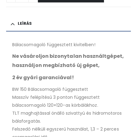
LEÍRÁS
Bálacsomagoló függesztett kivitelben!
Ne vásároljon bizonytalan használtgépet,
használjon megbízható új gépet,
2 év gyári garanciával!
BW 150 Bálacsomagoló függesztett
Masszív felépítésű 3 ponton függesztett
bálacsomagoló 120×120-as körbálákhoz.
TLT maghajtással önálló szivattyú és hidromotoros
bálaforgatás.
Felszedő nélküli egyszerű használat, 1,3 – 2 perces