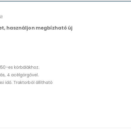
l!
et, használjon megbízható új
150-es körbálákhoz.
ás, 4 acélgörgővel.
i idő. Traktorból állítható