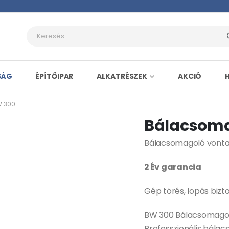
SÁG
ÉPÍTŐIPAR
ALKATRÉSZEK
AKCIÓ
 300
Bálacsoma
Bálacsomagoló vontato
2 Év garancia
Gép törés, lopás bizt
BW 300 Bálacsomagol
Professzionális bála