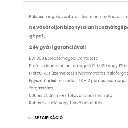
Bálacsomagoló vontatott kivitelben az Enorossitó
Ne vásároljon bizonytalan használtgép
gépet,
2 év gyári garanciával!
BW 300 Bálacsomagoló vontatott
Professzionális bálacsomagoló 120×120 vagy 120×
Hidraulikus üzemeltetés hidromotoros bálaforgat
Egyszerű
első
felszedés, 1,3 – 2 perces csomagolás
forgásszám.
500 és 750mm-es fóliával is használható
Robosztus álló vagy fekvő bálaürítés.
SPECIFIKÁCIÓ