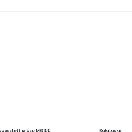
ggesztett silózó MG100
Bálatüske