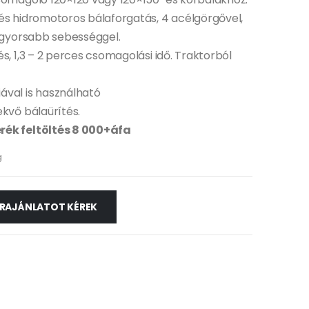
és hidromotoros bálaforgatás, 4 acélgörgővel,
a gyorsabb sebességgel.
és, 1,3 – 2 perces csomagolási idő. Traktorból
ával is használható
ekvő bálaürítés.
rék feltöltés 8 000+áfa
g
RAJÁNLATOT KÉREK