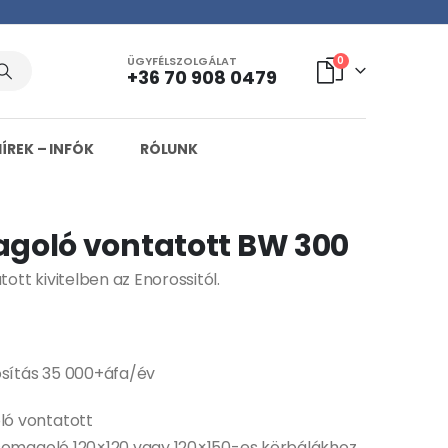
ÜGYFÉLSZOLGÁLAT
0
+36 70 908 0479
HÍREK – INFÓK
RÓLUNK
goló vontatott BW 300
tt kivitelben az Enorossitól.
osítás 35 000+áfa/év
ó vontatott
csomagoló 120×120 vagy 120×150-es körbálákhoz.