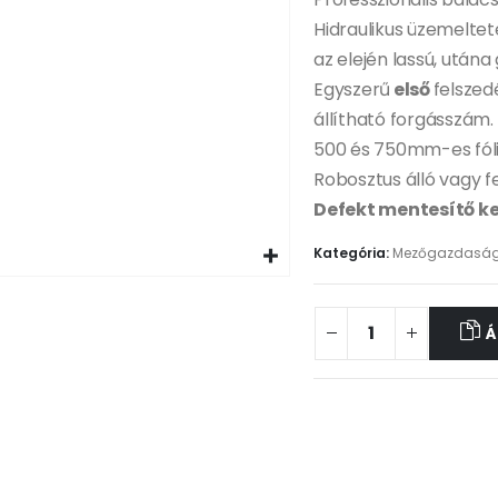
Hidraulikus üzemeltet
az elején lassú, után
Egyszerű
első
felszed
állítható forgásszám.
500 és 750mm-es fóli
Robosztus álló vagy f
Defekt mentesítő ke
Kategória:
Mezőgazdasá
Á